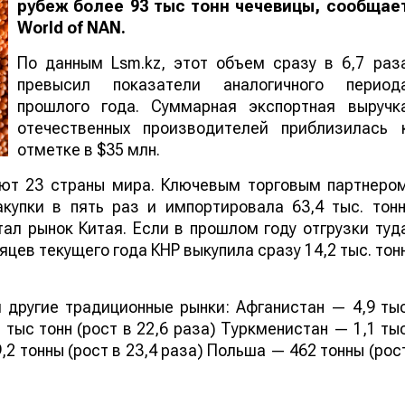
рубеж более 93 тыс тонн чечевицы, сообщае
World
of
NAN
.
По данным Lsm.kz, этот объем сразу в 6,7 раз
превысил показатели аналогичного период
прошлого года. Суммарная экспортная выручк
отечественных производителей приблизилась 
отметке в $35 млн.
ают 23 страны мира. Ключевым торговым партнеро
купки в пять раз и импортировала 63,4 тыс. тонн
ал рынок Китая. Если в прошлом году отгрузки туд
яцев текущего года КНР выкупила сразу 14,2 тыс. тон
 другие традиционные рынки: Афганистан — 4,9 ты
 тыс тонн (рост в 22,6 раза) Туркменистан — 1,1 ты
,2 тонны (рост в 23,4 раза) Польша — 462 тонны (рос