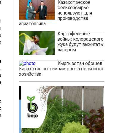
т
Казахстанское
сельхозсырье
используют для
производства
а
авиатоплива
а
Картофельные
а
войны: колорадского
к
жука будут выжигать
лазером
м
Кыргызстан обошел
.
Казахстан по темпам роста сельского
хозяйства
а
н
с
с
т