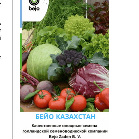
н
ь
я
т
и