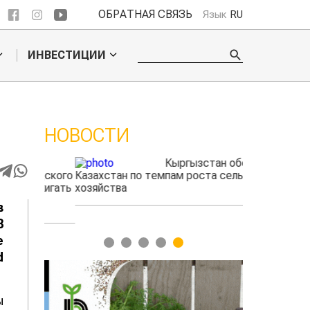
ОБРАТНАЯ СВЯЗЬ
Язык
RU
ИНВЕСТИЦИИ
НОВОСТИ
ые
Кыргызстан обошел
радского
Казахстан по темпам роста сельского
фермеры зар
выжигать
хозяйства
экспорте че
в
3
е
1
2
3
4
5
d
ы