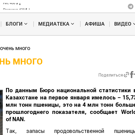
Рис 408 $
Пшеница 423 $
БЛОГИ
МЕДИАТЕКА
АФИША
ВИДЕО
очень много
НЬ МНОГО
Казахстанское
Картофельн
Поделиться
сельхозсырье
войны: коло
используют для
жука будут 
производства
лазером
По данным Бюро национальной статистики 
лива
Казахстане на первое января имелось – 15,7
млн тонн пшеницы, это на 4 млн тонн больш
прошлогоднего показателя, сообщает
Worl
of
NAN
.
Так, запасы продовольственной пшениц