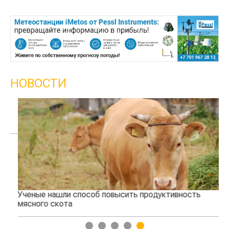
НОВОСТИ
Ученые нашли способ повысить продуктивность
Жа
мясного скота
1
2
3
4
5