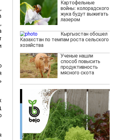
Картофельные
,
войны: колорадского
жука будут выжигать
в
лазером
,
а
Кыргызстан обошел
т
Казахстан по темпам роста сельского
хозяйства
и
Ученые нашли
способ повысить
о
продуктивность
мясного скота
я
ь
х
д
о
я