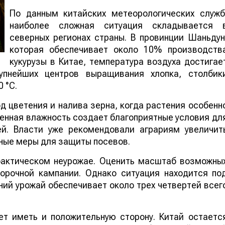
По данным китайских метеорологических служб
наиболее сложная ситуация складывается 
северных регионах страны. В провинции Шаньдун
которая обеспечивает около 10% производств
кукурузы в Китае, температура воздуха достигае
упнейших центров выращивания хлопка, столбик
 °C.
 цветения и налива зерна, когда растения особенн
шенная влажность создает благоприятные условия дл
ей. Власти уже рекомендовали аграриям увеличит
ные меры для защиты посевов.
 фактическом неурожае. Оценить масштаб возможны
борочной кампании. Однако ситуация находится по
ий урожай обеспечивает около трех четвертей всег
т иметь и положительную сторону. Китай остаетс