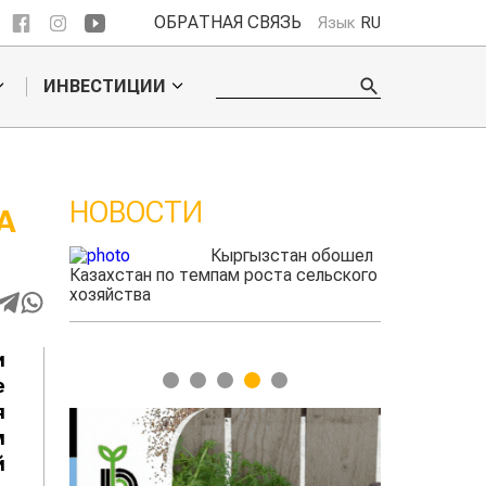
ОБРАТНАЯ СВЯЗЬ
Язык
RU
ИНВЕСТИЦИИ
НОВОСТИ
А
 обошел
Ученые нашли
ельского
способ повысить
продуктивность
мясного скота
и
1
2
3
4
5
е
я
м
й