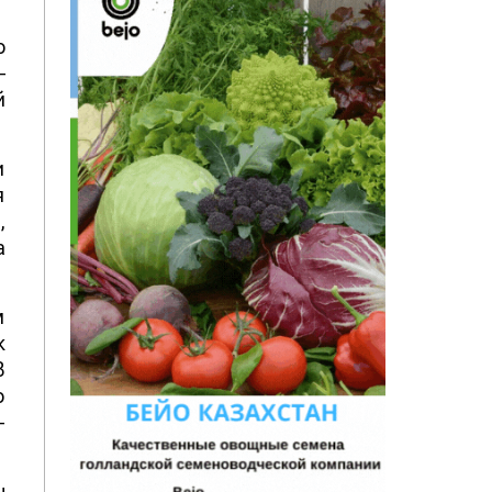
о
–
й
и
я
,
а
м
к
В
о
-
ы