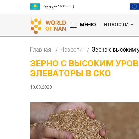
Рис 300000₸
Пшеница 3 класс 125000₸
МЕНЮ
НОВОСТИ
Главная
Новости
Зерно с высоким 
ЗЕРНО С ВЫСОКИМ УРО
ЭЛЕВАТОРЫ В СКО
Китае может
Казахстанское
 цены на
сельхозсырье
используют для
13.09.2023
производства
авиатоплива