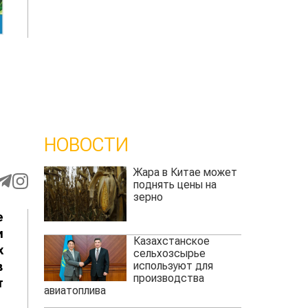
НОВОСТИ
Жара в Китае может
поднять цены на
зерно
е
и
Казахстанское
х
сельхозсырье
используют для
в
производства
т
авиатоплива