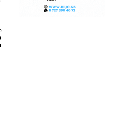
о
и
м