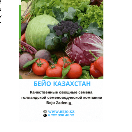
й
х
х
т