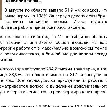
на «Казинформ».
В августе по области выпало 51,9 мм осадков, чт
выше нормы на 108%. За первую декаду сентября 
половина месячной нормы. Из-за высоко
нтября все работы пришлось приостановить.
я сельского хозяйства, на 12 сентября по област
9,1 тысячи га, или 27% от общей площади. На пол
 Аграрии работают в максимально возможном темпе
огнозам синоптиков, в ближайшие две недели погод
иятной.
этого года поступило 284,2 тысячи тонн зерна, в то
нице 88,9%. По области имеется 317 зерносушило
 в час. Все зерносушилки приступили к работе. 
сматривается вопрос о выделении дополнительног
ушки зерна в регионах», - проинформировали в пресс
ерна составляет 18-20% при норме 13-13,5%. Чтоб