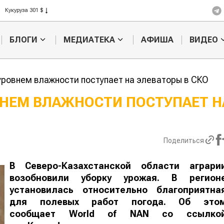
Рис 408 $
Пшеница 423 $
БЛОГИ
МЕДИАТЕКА
АФИША
ВИДЕО
уровнем влажности поступает на элеваторы в СКО
ВНЕМ ВЛАЖНОСТИ ПОСТУПАЕТ Н
Картофельные
Кыргызстан
войны: колорадского
Казахстан по темпам роста с
жука будут выжигать
хозяйства
Поделиться
лазером
В Северо-Казахстанской области аграри
возобновили уборку урожая. В регион
установилась относительно благоприятна
для полевых работ погода. Об это
сообщает World of NAN со ссылко