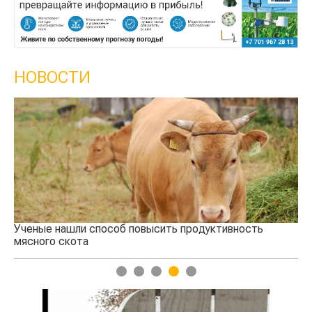
НОВОСТИ
Ученые нашли способ повысить продуктивность
Кт
мясного скота
аг
1
2
3
4
5