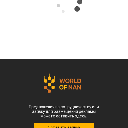
Казахстана совершили масштабный прорыв
на мировом рынке зернобобовых, продав за
рубеж более 93 тыс тонн чечевицы,
сообщает
World
of
NAN
.
По данным Lsm.kz, этот объем сразу в 6,7 раза
превысил показатели аналогичного периода
прошлого года. Суммарная экспортная выручка
отечественных производителей приблизилась к
отметке в $35 млн.
Казахстанскую чечевицу активно закупают 23
страны мира. Ключевым торговым партнером
остается Турция, которая увеличила закупки в
пять раз и импортировала 63,4 тыс. тонн.
Главной сенсацией отчетного периода стал
рынок Китая. Если в прошлом году отгрузки туда
полностью отсутствовали, то за пять месяцев
текущего года КНР выкупила сразу 14,2 тыс.
тонн казахстанской чечевицы.
Высокую динамику спроса показывают и другие