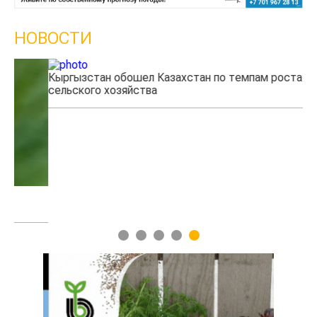
НОВОСТИ
Кыргызстан обошел Казахстан по темпам роста
Ка
сельского хозяйства
эк
1
2
3
4
5