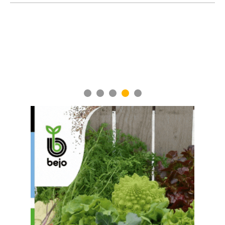
Ученые нашли способ повысить продуктивно
мясного скота
1
2
3
4
5