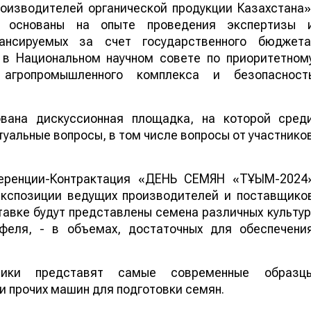
изводителей органической продукции Казахстана»
я основаны на опыте проведения экспертизы 
ансируемых за счет государственного бюджета
 в Национальном научном совете по приоритетном
 агропромышленного комплекса и безопасност
ована дискуссионная площадка, на которой сред
туальные вопросы, в том числе вопросы от участнико
еренции-Контрактация «ДЕНЬ СЕМЯН «ТҰҚЫМ-2024
экспозиции ведущих производителей и поставщико
тавке будут представлены семена различных культур
офеля, - в объемах, достаточных для обеспечени
хники представят самые современные образц
 прочих машин для подготовки семян.