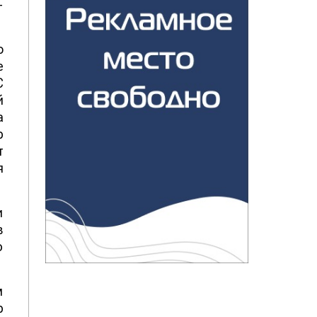
-
о
е
С
й
а
р
т
я
и
в
ю
м
р