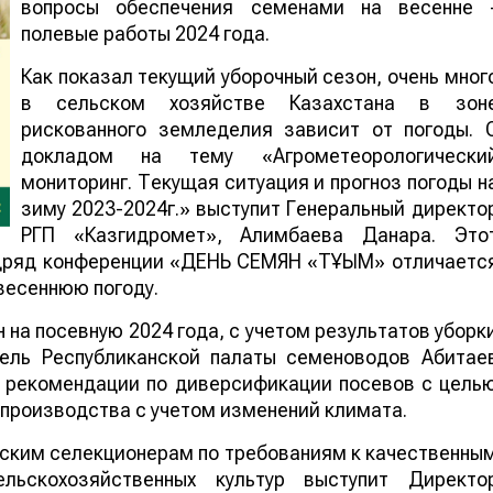
вопросы обеспечения семенами на весенне 
полевые работы 2024 года.
Как показал текущий уборочный сезон, очень мног
в сельском хозяйстве Казахстана в зон
рискованного земледелия зависит от погоды. 
докладом на тему «Агрометеорологически
мониторинг. Текущая ситуация и прогноз погоды н
зиму 2023-2024г.» выступит Генеральный директо
РГП «Казгидромет», Алимбаева Данара. Это
одряд конференции «ДЕНЬ СЕМЯН «ТҰҚЫМ» отличаетс
весеннюю погоду.
 на посевную 2024 года, с учетом результатов уборк
тель Республиканской палаты семеноводов Абитае
ы рекомендации по диверсификации посевов с цель
 производства с учетом изменений климата.
нским селекционерам по требованиям к качественны
льскохозяйственных культур выступит Директо