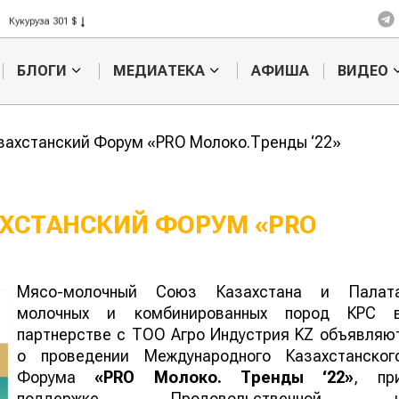
Кукуруза 301 $
Рис 408 $
Пшеница 423 $
БЛОГИ
МЕДИАТЕКА
АФИША
ВИДЕО
ахстанский Форум «PRO Молоко.Тренды ‘22»
ХСТАНСКИЙ ФОРУМ «PRO
Мясо-молочный Союз Казахстана и Палат
молочных и комбинированных пород КРС 
партнерстве с ТОО Агро Индустрия KZ объявляю
о проведении Международного Казахстанског
Форума
«PRO Молоко. Тренды ‘22»
, пр
поддержке Продовольственной 