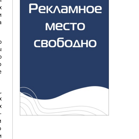
х
и
а
о
ы
о
о
е
,
х
х
-
и
ю
и