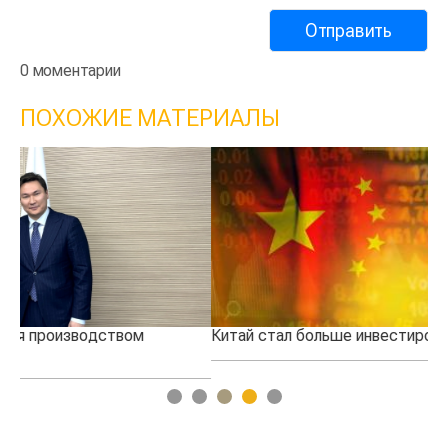
0 моментарии
ПОХОЖИЕ МАТЕРИАЛЫ
Китай стал больше инвестировать в Казахстан
Ко
1
2
3
4
5