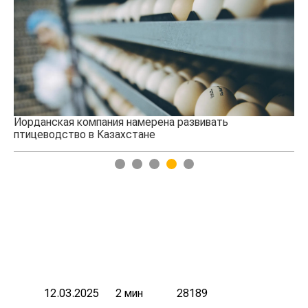
Иорданская компания намерена развивать
Ки
птицеводство в Казахстане
1
2
3
4
5
12.03.2025
2 мин
28189