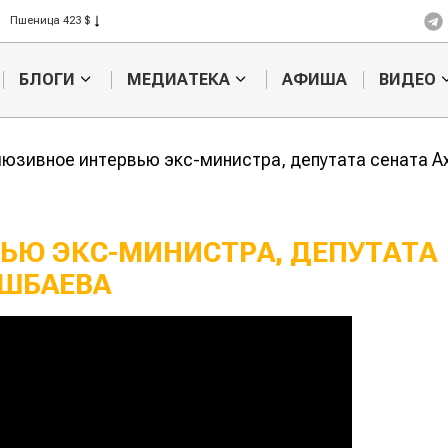
Пшеница 423 $
Ячмень 330 $
Кукуруза 301 $
БЛОГИ
МЕДИАТЕКА
АФИША
ВИДЕО
Рис 408 $
Пшеница 423 $
юзивное интервью экс-министра, депутата сената 
ЬЮ ЭКС-МИНИСТРА, ДЕПУТАТА
ИШБАЕВА