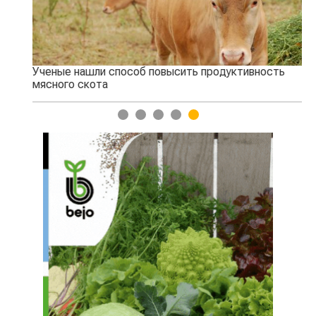
Ученые нашли способ повысить продуктивность
Жа
мясного скота
1
2
3
4
5