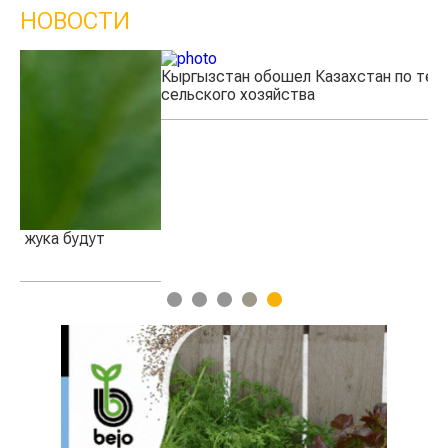
НОВОСТИ
Кыргызстан обошел Казахстан по темпам роста
Ка
сельского хозяйства
эк
1
2
3
4
5