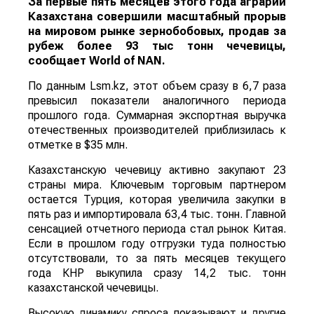
За первые пять месяцев этого года аграрии
Казахстана совершили масштабный прорыв
на мировом рынке зернобобовых, продав за
рубеж более 93 тыс тонн чечевицы,
сообщает
World
of
NAN
.
По данным Lsm.kz, этот объем сразу в 6,7 раза
превысил показатели аналогичного периода
прошлого года. Суммарная экспортная выручка
отечественных производителей приблизилась к
отметке в $35 млн.
Казахстанскую чечевицу активно закупают 23
страны мира. Ключевым торговым партнером
остается Турция, которая увеличила закупки в
пять раз и импортировала 63,4 тыс. тонн. Главной
сенсацией отчетного периода стал рынок Китая.
Если в прошлом году отгрузки туда полностью
отсутствовали, то за пять месяцев текущего
года КНР выкупила сразу 14,2 тыс. тонн
казахстанской чечевицы.
Высокую динамику спроса показывают и другие