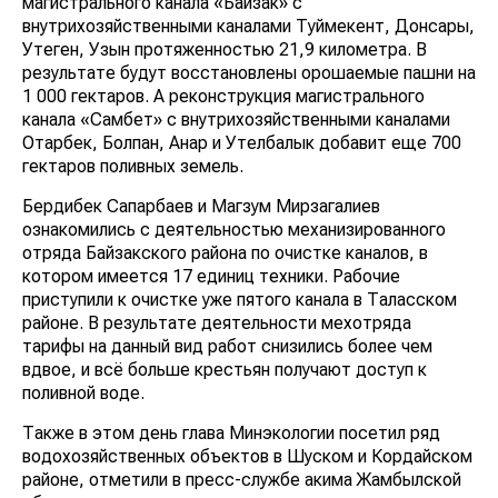
магистрального канала «Байзак» с
внутрихозяйственными каналами Туймекент, Донсары,
Утеген, Узын протяженностью 21,9 километра. В
результате будут восстановлены орошаемые пашни на
1 000 гектаров. А реконструкция магистрального
канала «Самбет» с внутрихозяйственными каналами
Отарбек, Болпан, Анар и Утелбалык добавит еще 700
гектаров поливных земель.
Бердибек Сапарбаев и Магзум Мирзагалиев
ознакомились с деятельностью механизированного
отряда Байзакского района по очистке каналов, в
котором имеется 17 единиц техники. Рабочие
приступили к очистке уже пятого канала в Таласском
районе. В результате деятельности мехотряда
тарифы на данный вид работ снизились более чем
вдвое, и всё больше крестьян получают доступ к
поливной воде.
Также в этом день глава Минэкологии посетил ряд
водохозяйственных объектов в Шуском и Кордайском
районе, отметили в пресс-службе акима Жамбылской