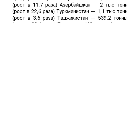
(рост в 11,7 раза) Азербайджан — 2 тыс тонн
(рост в 22,6 раза) Туркменистан — 1,1 тыс тонн
(рост в 3,6 раза) Таджикистан — 539,2 тонны
(рост в 23,4 раза) Польша — 462 тонны (рост в
21 раз).
Смотрите больше интересных агроновостей
Казахстана на нашем канале
telegram
, узнавайте
о важных событиях в
facebook
и подписывайтесь
на
youtube
канал и
instagram
.
Обсуждение