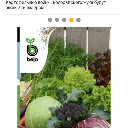
жука будут
1
2
3
4
5