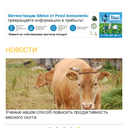
НОВОСТИ
Ученые нашли способ повысить продуктивность
Жа
мясного скота