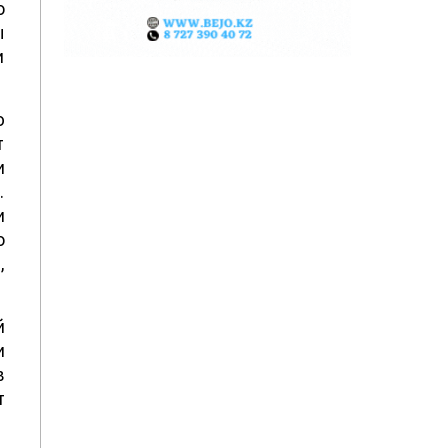
о
ы
и
ю
т
и
.
и
о
,
й
и
в
т