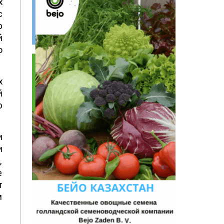
х
с
р
й
о
х
й
ю
и
и
,
е
т
м