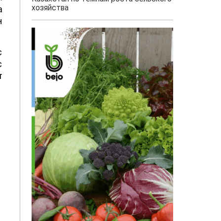
хозяйства
а
н
с
с
т