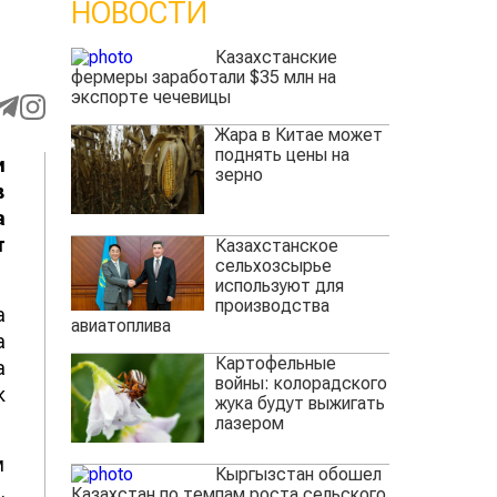
НОВОСТИ
Казахстанские
фермеры заработали $35 млн на
экспорте чечевицы
Жара в Китае может
поднять цены на
и
зерно
в
а
т
Казахстанское
сельхозсырье
используют для
производства
а
авиатоплива
а
Картофельные
а
войны: колорадского
к
жука будут выжигать
лазером
м
Кыргызстан обошел
.
Казахстан по темпам роста сельского