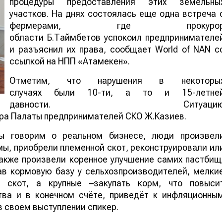
процедуры предоставления этих земельны
участков. На днях состоялась еще одна встреча 
фермерами, где прокуро
области Б.Таймбетов успокоил предпринимателе
и разъяснил их права, сообщает World of NAN с
ссылкой на НПП «Атамекен».
Отметим, что нарушения в некоторы
случаях были 10-ти, а то и 15-летне
давности. Ситуаци
ра Палаты предпринимателей СКО Ж.Казиев.
ы говорим о реальном бизнесе, люди произвел
ы, приобрели племенной скот, реконструировали ил
акже произвели коренное улучшение самих пастбищ
ав кормовую базу у сельхозпроизводителей, мелки
 скот, а крупные –закупать корм, что повыси
тва и в конечном счёте, приведёт к инфляционны
в своем выступлении спикер.