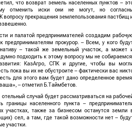
етил, что возврат земель населенных пунктов – эт
ому отменить иски они не могут, но согласн
 К вопросу прекращения землепользования пастбищ 
взвешенно.
асти и палатой предпринимателей создадим рабочу
 к предпринимателям прокурор. – Всем, у кого буду
нативу – такой же земельный участок, а может 
здумно подходить к этому вопросу мы не собираемся
азвития: КазАгро, СПК и другие, чтобы вы могл
сть пока вы их не обустроите – фактически вас никт
 есть для этого вам будет дано определенное время
 ваша», – отметил Б.Таймбетов.
 отельный случай будет рассматриваться на рабоче
ть границы населенного пункта – предпринимател
х участках, также за бизнесом останутся земли 
их) сел, а там, где такой возможности нет – буду
е участки.