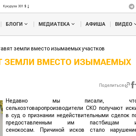
Рис 408 $
Пшеница 423 $
БЛОГИ
МЕДИАТЕКА
АФИША
ВИДЕО
тавят земли вместо изымаемых участков
Т ЗЕМЛИ ВМЕСТО ИЗЫМАЕМЫХ
Казахстанское
Картофельн
сельхозсырье
войны: коло
используют для
жука будут 
Поделиться
производства
лазером
лива
Недавно мы писали, чт
сельхозтоваропроизводители СКО получают иск
в суд о признании недействительными сделок п
предоставленным им пастбищам 
сенокосам. Причиной исков стало нарушени