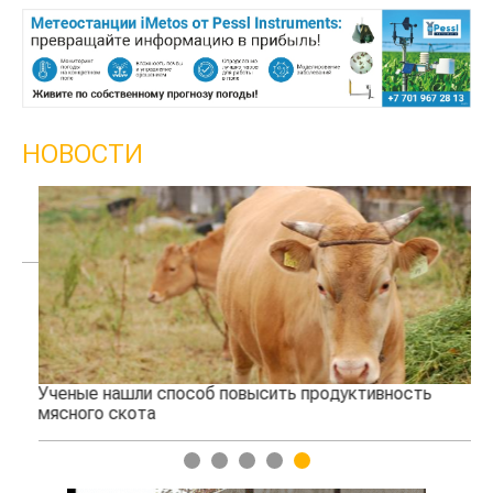
НОВОСТИ
Ученые нашли способ повысить продуктивность
Жа
мясного скота
1
2
3
4
5