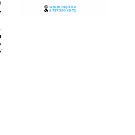
и
,
–
и
ь
у