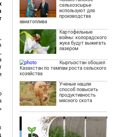
х
сельхозсырье
используют для
в
производства
т
авиатоплива
Картофельные
,
войны: колорадского
жука будут выжигать
в
лазером
,
а
Кыргызстан обошел
т
Казахстан по темпам роста сельского
хозяйства
и
Ученые нашли
способ повысить
о
продуктивность
мясного скота
я
ь
х
д