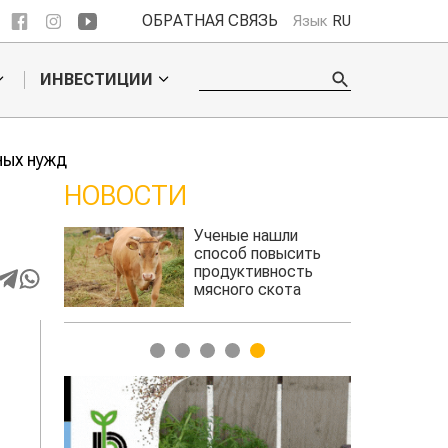
ОБРАТНАЯ СВЯЗЬ
Язык
RU
ИНВЕСТИЦИИ
ных нужд
НОВОСТИ
ли
Жара в Китае может
сить
поднять цены на
сть
зерно
та
авиатоплива
1
2
3
4
5