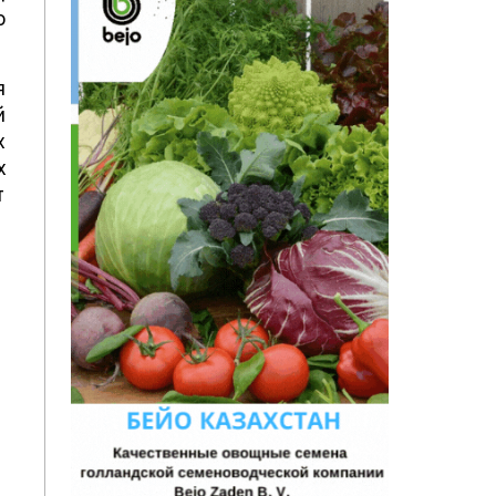
о
я
й
х
х
т