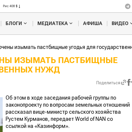
Рис 408 $
Пшеница 423 $
БЛОГИ
МЕДИАТЕКА
АФИША
ВИДЕО
чены изымать пастбищные угодья для государствен
НЫ ИЗЫМАТЬ ПАСТБИЩНЫЕ
ТВЕННЫХ НУЖД
Ученые наш
способ повы
продуктивно
Поделиться
мясного ско
Об этом в ходе заседания рабочей группы по
законопроекту по вопросам земельных отношений
рассказал вице-министр сельского хозяйства
Рустем Курманов, передает World of NAN со
ссылкой на «Казинформ».