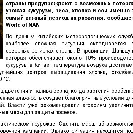
страны предупреждают о возможных потеря
урожая кукурузы, риса, хлопка и сои именно 
самый важный период их развития, сообщае
World
of
NAN
По данным китайских метеорологических служб
наиболее сложная ситуация складывается 
северных регионах страны. В провинции Шаньдун
которая обеспечивает около 10% производств
кукурузы в Китае, температура воздуха достигае
упнейших центров выращивания хлопка, столбик
 °C.
 цветения и налива зерна, когда растения особенн
шенная влажность создает благоприятные условия дл
ей. Власти уже рекомендовали аграриям увеличит
ные меры для защиты посевов.
 фактическом неурожае. Оценить масштаб возможны
борочной кампании. Однако ситуация находится по