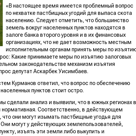
«В настоящее время имеется проблемный вопрос
по нехватке пастбищных угодий для выпаса скота
населению. Следует отметить, что большинство
земель вокруг населенных пунктов находятся в
залоге банка второго уровня и в их финансовых
организациях, что не дает возможность местным
исполнительным органам принять меры по изъяти
прос: Какие принимаете меры по изъятию залоговых
ельном законодательстве механизм изъятия
прос депутат Аскарбек Уисимбаев.
стем Курманов ответил, что вопрос по обеспечению
населенных пунктов стоит остро.
ы сделали анализ и выявили, что в южных регионах 
м нормативная. Соответственно, в действующем
 что они могут изымать пастбищные угодья для
? Они могут у действующих землепользователей,
ункту, изъять эти земли либо выкупить и