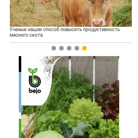
Ученые нашли способ повысить продуктивность
Жа
мясного скота
1
2
3
4
5