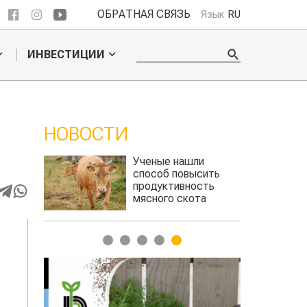
ОБРАТНАЯ СВЯЗЬ
Язык
RU
ИНВЕСТИЦИИ
НОВОСТИ
ли
Жара в Китае может
сить
поднять цены на
сть
зерно
та
авиатоплива
1
2
3
4
5