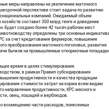
вные меры направлены на увеличение маточного
еднесрочной перспективе стоит задача по развитию
нснациональных компаний. Ожидаемый объем
 хозяйств составит 350 млрд тенге и доведение
лн. Будет создано более 42 тысяч рабочих мест
ивотноводству определены три основных индикатив
КРС за счет кредитования фермеров; повышение
ного преобразования маточного поголовья; развитие
дачи бычков на промышленные откормочные площадк
оящее время в целях стимулирования
водством, в рамках Правил субсидирования
овышения продуктивности и качества продукции
ирование стоимости затрат на корма всем видам
о направления продуктивности, КРС мясного и
сти, овец, лошадей и верблюдов.
по возмещению части расходов, понесенных