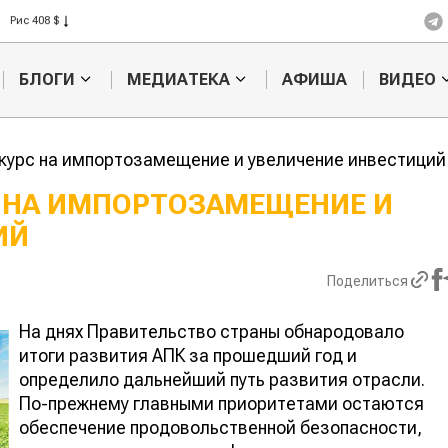
Рис 408 $
Пшеница 423 $
БЛОГИ
МЕДИАТЕКА
АФИША
ВИДЕО
 курс на импортозамещение и увеличение инвестиций
С НА ИМПОРТОЗАМЕЩЕНИЕ И
ИЙ
Ученые наш
способ повы
продуктивно
Поделиться
мясного ско
На днях Правительство страны обнародовало
итоги развития АПК за прошедший год и
определило дальнейший путь развития отрасли.
По-прежнему главными приоритетами остаются
обеспечение продовольственной безопасности,