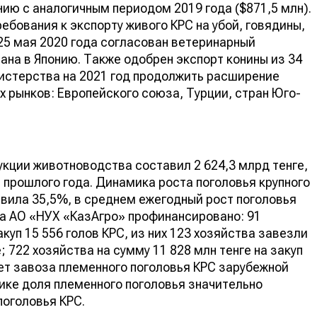
нию с аналогичным периодом 2019 года ($871,5 млн).
бования к экспорту живого КРС на убой, говядины,
 25 мая 2020 года согласован ветеринарный
ана в Японию. Также одобрен экспорт конины из 34
нистерства на 2021 год продолжить расширение
х рынков: Европейского союза, Турции, стран Юго-
укции животноводства составил 2 624,3 млрд тенге,
 прошлого года. Динамика роста поголовья крупного
авила 35,5%, в среднем ежегодный рост поголовья
да АО «НУХ «КазАгро» профинансировано: 91
акуп 15 556 голов КРС, из них 123 хозяйства завезли
; 722 хозяйства на сумму 11 828 млн тенге на закуп
чет завоза племенного поголовья КРС зарубежной
лике доля племенного поголовья значительно
поголовья КРС.