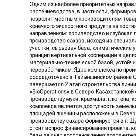
Одним из наиболее приоритетных направ
растениеводства, в частности, формиров
позволит местным производителям товар
конечного экспортного продукта на прот
направлениям: производство и глубокая 
производство сахара, исходя из специал
участки, сырьевая база, климатические 
принцип вертикальной кооперации в целя
материально-технической базой, устойчи
переработчикам. Ядро комплекса по прои
сосредоточено в Тайыншинском районе Се
завершается 2 этап строительства линии
«BioОperations» в Северо-Казахстанской
производству муки, крахмала, глютена,
комплекса является доступность земель
площадей пшеницы расположены в Северо
производству сахара формируется в г. Ш
стоит вопрос финансирования проекта, к
базы за счет восстановления дополните