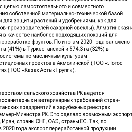
с целью самостоятельного и совместного
ния собственной материально-технической базой
 для защиты растений и удобрениями, как для
ров-производителей сахарной свеклы). Алматинская 
 в качестве наиболее подходящих локаций для
переработке фруктов. По итогам 2020 года заложено
 га (41%) в Туркестанской и 574,3 га (32%) в
косистемы по масличным культурам
естиционных проектов в Акмолинской (ТОО «Логос
ях (ТОО «Казах Астык Групп»).
терством сельского хозяйства РК ведется
тосанитарных и ветеринарных требований стран-
танских предприятий в зарубежных реестрах
емьер-Министра РК. Это сделало возможным экспор
 Иран, страны СНГ, ОАЭ, страны ЕС. Так, по
 2020 года экспорт переработанной продукции