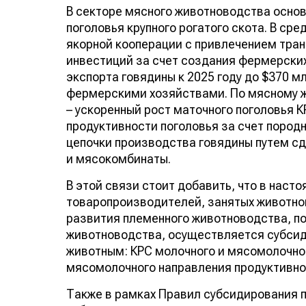
В секторе мясного животноводства осно
поголовья крупного рогатого скота. В ср
якорной кооперации с привлечением тра
инвестиций за счет создания фермерских
экспорта говядины к 2025 году до $370 м
фермерскими хозяйствами. По мясному ж
– ускоренный рост маточного поголовья 
продуктивности поголовья за счет пород
цепочки производства говядины путем с
и мясокомбинаты.
В этой связи стоит добавить, что в наст
товаропроизводителей, занятых животно
развития племенного животноводства, п
животноводства, осуществляется субсид
животным: КРС молочного и мясомолочног
мясомолочного направления продуктивно
Также в рамках Правил субсидирования 