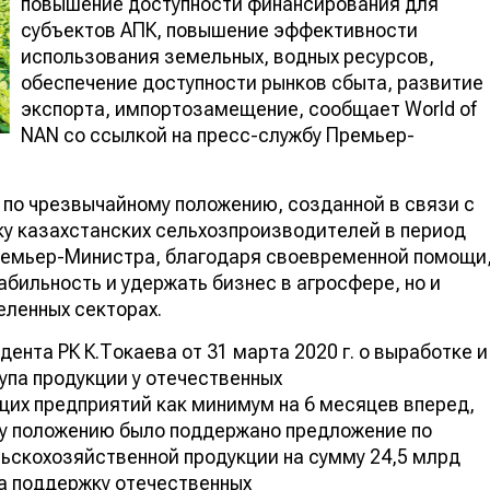
повышение доступности финансирования для
субъектов АПК, повышение эффективности
использования земельных, водных ресурсов,
обеспечение доступности рынков сбыта, развитие
экспорта, импортозамещение, сообщает World of
NAN со ссылкой на пресс-службу Премьер-
по чрезвычайному положению, созданной в связи с
ку казахстанских сельхозпроизводителей в период
Премьер-Министра, благодаря своевременной помощи
абильность и удержать бизнес в агросфере, но и
еленных секторах.
ента РК К.Токаева от 31 марта 2020 г. о выработке и
упа продукции у отечественных
их предприятий как минимум на 6 месяцев вперед,
у положению было поддержано предложение по
ьскохозяйственной продукции на сумму 24,5 млрд
на поддержку отечественных