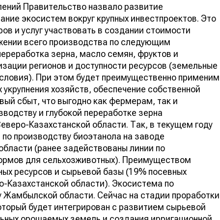
лений Правительство назвало развитие
ание экосистем вокруг крупных инвестпроектов. Это
ов и услуг участвовать в создании стоимости
яжении всего производства по следующим
переработка зерна, масло семян, фруктов и
изации регионов и доступности ресурсов (земельные
условия). При этом будет преимущественно применим
х укрупнения хозяйств, обеспечение собственной
вый сбыт, что выгодно как фермерам, так и
зводству и глубокой переработке зерна
веро-Казахстанской области. Так, в текущем году
 по производству биоэтанола на заводе
 области (ранее задействованы линии по
 кормов для сельхозживотных). Преимуществом
ных ресурсов и сырьевой базы (19% посевных
-Казахстанской области). Экосистема по
у Жамбылской области. Сейчас на стадии проработки
оторый будет интегрирован с развитием сырьевой
льных орошаемых земель и создания ирригационной