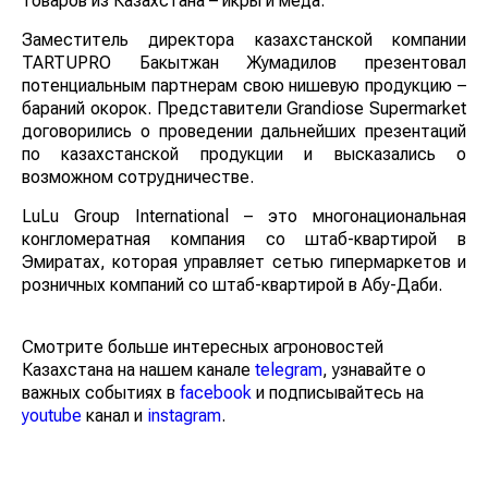
товаров из Казахстана – икры и меда.
Заместитель директора казахстанской компании
TARTUPRO Бакытжан Жумадилов презентовал
потенциальным партнерам свою нишевую продукцию –
бараний окорок. Представители Grandiose Supermarket
договорились о проведении дальнейших презентаций
по казахстанской продукции и высказались о
возможном сотрудничестве.
LuLu Group International – это многонациональная
конгломератная компания со штаб-квартирой в
Эмиратах, которая управляет сетью гипермаркетов и
розничных компаний со штаб-квартирой в Абу-Даби.
Смотрите больше интересных агроновостей
Казахстана на нашем канале
telegram
, узнавайте о
важных событиях в
facebook
и подписывайтесь на
youtube
канал и
instagram
.