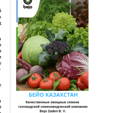
й
о
д
а
я
я
и
о
-
е
а
и
к