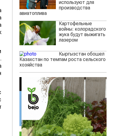
используют для
производства
а
авиатоплива
а
Картофельные
а
войны: колорадского
к
жука будут выжигать
лазером
м
Кыргызстан обошел
.
Казахстан по темпам роста сельского
хозяйства
а
н
с
с
т