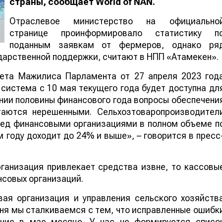
страны
, сообщает
World of NAN
.
Отраслевое министерство на официально
странице проинформировало статистику п
поданным заявкам от фермеров, однако ря
дарственной поддержки, считают в НПП «Атамекен».
тета Мажилиса Парламента от 27 апреля 2023 год
система с 10 мая текущего года будет доступна дл
нии половины финансового года вопросы обеспечени
таются нерешенными. Сельхозтоваропроизводител
ред финансовыми организациями в полном объеме п
 году доходит до 24% и выше», – говорится в пресс
рганизация привлекает средства извне, то кассовы
нсовых организаций.
вая организация и управления сельского хозяйств
ня мы сталкиваемся с тем, что исправленные ошибк
ние в мае месяце. У нас не формируется списо