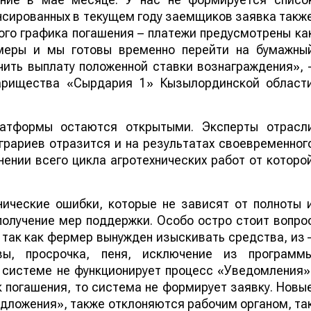
нсированных в текущем году заемщиков заявка такж
ого графика погашения – платежи предусмотрены ка
рмеры и мы готовы временно перейти на бумажны
чить выплату положенной ставки вознаграждения», 
варищества «Сырдария 1» Кызылординской област
латформы остаются открытыми. Эксперты отрасл
грариев отразится и на результатах своевременног
ении всего цикла агротехнических работ от которо
ические ошибки, которые не зависят от полноты 
олучение мер поддержки. Особо остро стоит вопро
так как фермер вынужден изыскивать средства, из 
ы, просрочка, пеня, исключение из программ
 системе не функционирует процесс «Уведомления»
 погашения, то система не формирует заявку. Новы
дложения», также отклоняются рабочим органом, та