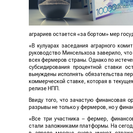
аграриев остается «за бортом» мер госу
«В кулуарах заседания аграрного коми
руководство Минсельхоза заверило, что 
всех фермеров страны. Однако по истече
субсидирования процентной ставки ос
вынуждены исполнять обязательства пе
коммерческой ставке, которая в текущем
релизе НПП.
Ввиду того, что зачастую финансовая о
разрывы не только у фермеров, но у фина
«Все три участника – фермер, финансо
стали заложниками платформы. На сегод
в апреле месяце снова имеют отраже