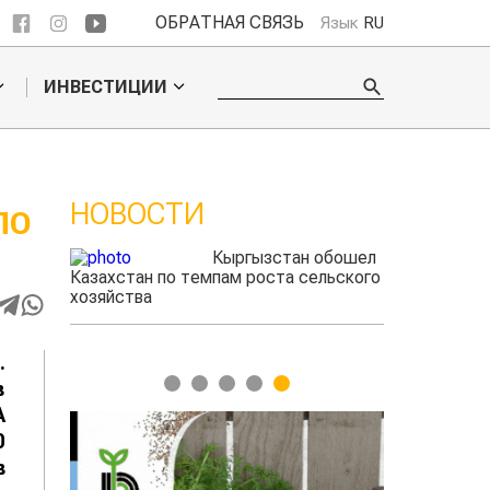
ОБРАТНАЯ СВЯЗЬ
Язык
RU
ИНВЕСТИЦИИ
НОВОСТИ
ПО
 обошел
Казахстанские
ельского
фермеры заработали $35 млн на
экспорте чечевицы
.
1
2
3
4
5
в
А
0
в