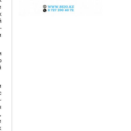
е
к
й
–
и
и
о
й
и
с
–
ы
,
е
к