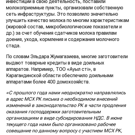
инвестиции в свою деятельность, поставили
молокоприемные пункты, организовали собственную
сеть инфраструктуры. Это позволило значительно
улучшить качество молока по многим характеристикам
(жировой состав, микробиологические показатели и
др.) за счет обучения сдатчиков молока правилам
доения, ухода, кормления и содержания молочного
стада.
По словам Эльдара Жумагазиева, многие заготовители
выдают товарные кредиты в виде доильных
аппаратов. Например, ТОО «Ауыл сүті», в
Карагандинской области обеспечило доильными
аппаратами более 400 домохозяйств.
«С прошлого года нами неоднократно направлялись
в адрес МСХ РК письма о необходимом внесений
изменений в законодательство РК в части продления
оказания господдержки заготовительным
организациям в виде субсидирования НДС. В июне
текущего года нами было организовано рабочее
совещание по данному вопросу с участием МСХ РК,