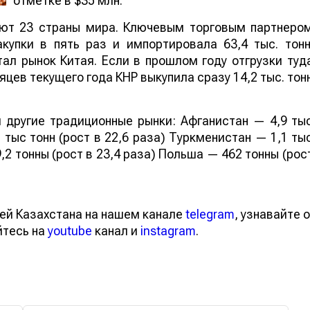
отметке в $35 млн.
ают 23 страны мира. Ключевым торговым партнеро
купки в пять раз и импортировала 63,4 тыс. тонн
ал рынок Китая. Если в прошлом году отгрузки туд
яцев текущего года КНР выкупила сразу 14,2 тыс. тон
 другие традиционные рынки: Афганистан — 4,9 ты
 тыс тонн (рост в 22,6 раза) Туркменистан — 1,1 ты
,2 тонны (рост в 23,4 раза) Польша — 462 тонны (рос
ей Казахстана на нашем канале
telegram
, узнавайте о
йтесь на
youtube
канал и
instagram
.