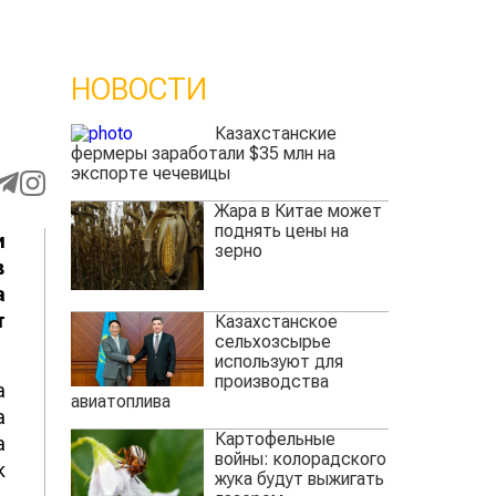
НОВОСТИ
Казахстанские
фермеры заработали $35 млн на
экспорте чечевицы
Жара в Китае может
поднять цены на
и
зерно
в
а
т
Казахстанское
сельхозсырье
используют для
производства
а
авиатоплива
а
Картофельные
а
войны: колорадского
к
жука будут выжигать