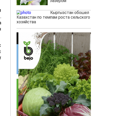
лазером
м
Кыргызстан обошел
.
Казахстан по темпам роста сельского
хозяйства
а
н
с
с
т