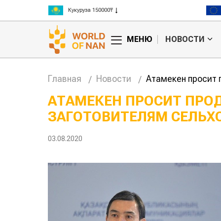
Рис 300000₸
Пшеница 3 класс 125000₸
МЕНЮ
НОВОСТИ
Главная
Новости
Атамекен просит 
АТАМЕКЕН ПРОСИТ ПРО
ЗАГОТОВИТЕЛЯМ СЕЛЬХ
анские
Жара в Китае может
млн на
поднять цены на
зерно
03.08.2020
авиатоп