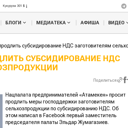
Рис 408 $
Пшеница 423 $
БЛОГИ
МЕДИАТЕКА
АФИША
ВИДЕО
продлить субсидирование НДС заготовителям сельх
ДЛИТЬ СУБСИДИРОВАНИЕ НДС
ОЗПРОДУКЦИИ
Казахстанское
Картофельн
сельхозсырье
войны: коло
используют для
жука будут 
Поделиться
производства
лазером
лива
Нацпалата предпринимателей «Атамекен» просит
продлить меры господдержки заготовителям
сельхозпродукции по субсидированию НДС. Об
этом написал в Facebook первый заместитель
председателя палаты Эльдар Жумагазиев.