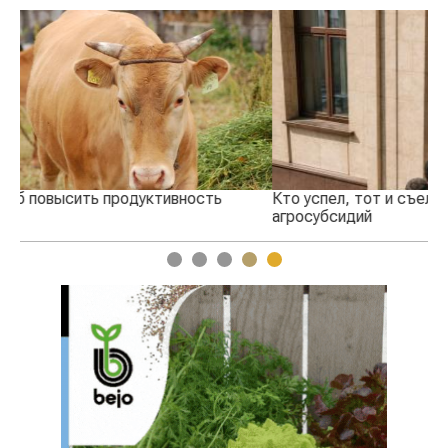
Кто успел, тот и съел: новые правила выдачи
Ка
агросубсидий
пр
1
2
3
4
5