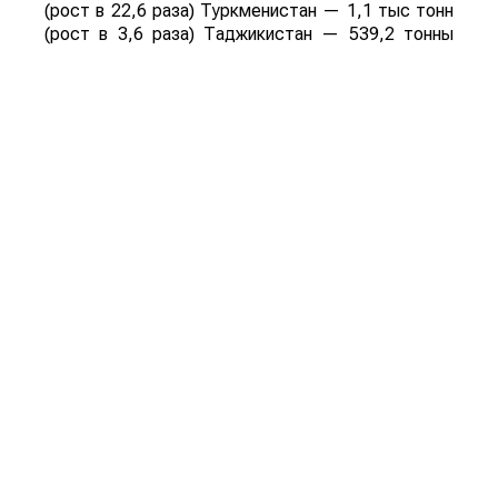
(рост в 22,6 раза) Туркменистан — 1,1 тыс тонн
(рост в 3,6 раза) Таджикистан — 539,2 тонны
(рост в 23,4 раза) Польша — 462 тонны (рост в
21 раз).
Смотрите больше интересных агроновостей
Казахстана на нашем канале
telegram
, узнавайте
о важных событиях в
facebook
и подписывайтесь
на
youtube
канал и
instagram
.
Обсуждение