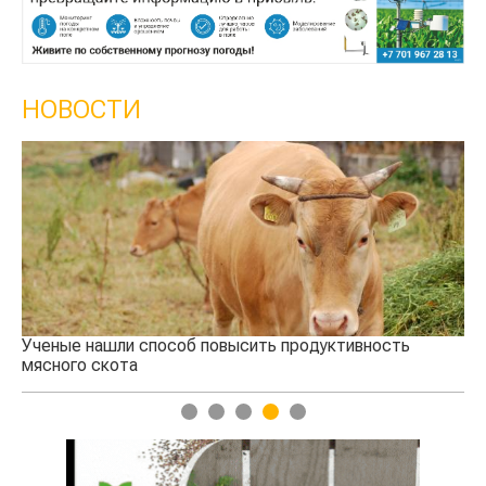
НОВОСТИ
Ученые нашли способ повысить продуктивность
Кт
мясного скота
аг
1
2
3
4
5