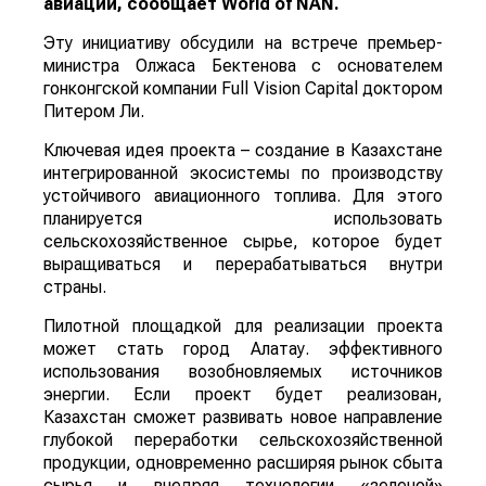
авиации, сообщает
World
of
NAN
.
Эту инициативу обсудили на встрече премьер-
министра Олжаса Бектенова с основателем
гонконгской компании Full Vision Capital доктором
Питером Ли.
Ключевая идея проекта – создание в Казахстане
интегрированной экосистемы по производству
устойчивого авиационного топлива. Для этого
планируется использовать
сельскохозяйственное сырье, которое будет
выращиваться и перерабатываться внутри
страны.
Пилотной площадкой для реализации проекта
может стать город Алатау. эффективного
использования возобновляемых источников
энергии. Если проект будет реализован,
Казахстан сможет развивать новое направление
глубокой переработки сельскохозяйственной
продукции, одновременно расширяя рынок сбыта
сырья и внедряя технологии «зеленой»