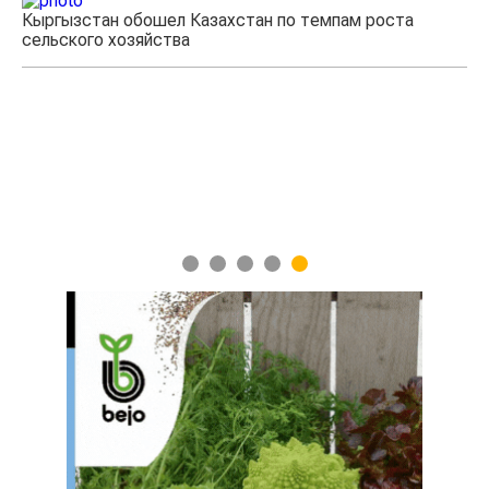
Кыргызстан обошел Казахстан по темпам роста
Ка
сельского хозяйства
эк
1
2
3
4
5