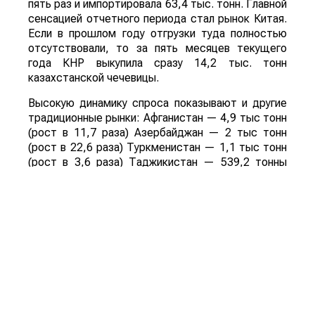
пять раз и импортировала 63,4 тыс. тонн. Главной
сенсацией отчетного периода стал рынок Китая.
Если в прошлом году отгрузки туда полностью
отсутствовали, то за пять месяцев текущего
года КНР выкупила сразу 14,2 тыс. тонн
казахстанской чечевицы.
Высокую динамику спроса показывают и другие
традиционные рынки: Афганистан — 4,9 тыс тонн
(рост в 11,7 раза) Азербайджан — 2 тыс тонн
(рост в 22,6 раза) Туркменистан — 1,1 тыс тонн
(рост в 3,6 раза) Таджикистан — 539,2 тонны
(рост в 23,4 раза) Польша — 462 тонны (рост в
21 раз).
Смотрите больше интересных агроновостей
Казахстана на нашем канале
telegram
, узнавайте
о важных событиях в
facebook
и подписывайтесь
на
youtube
канал и
instagram
.