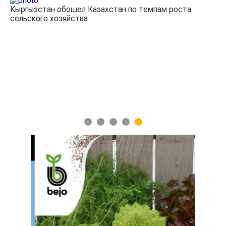
Кыргызстан обошел Казахстан по темпам роста
Каз
сельского хозяйства
эк
1
2
3
4
5