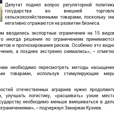
Депутат поднял вопрос регуляторной политик
государства во внешней торговл
сельскохозяйственными товарами, поскольку он
негативно отражаются на развитии бизнеса.
ом вводились экспортные ограничения на 15 видо
что иногда решения по ограничениям принимаютс
етов и прогнозирования рисков. Особенно это видн
чения, а позднее экстренно снимались», – отмети
ганам необходимо пересмотреть методы насыщени
ными товарами, используя стимулирующие мер
остей отечественных аграриев нужно продолжит
ы, улучшать логистику, «расшивать» узкие мест
осударству необходимо меньше вмешиваться в дел
граничениями», – подчеркнул Закиржан Кузиев.