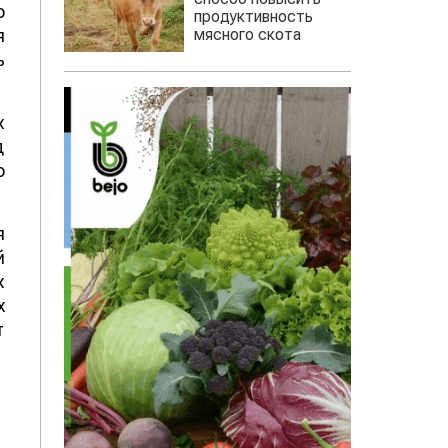
о
продуктивность
мясного скота
я
ь
х
д
о
я
й
х
х
т