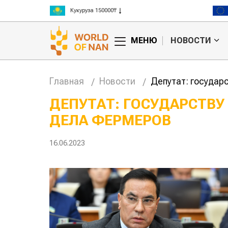
Рис 300000₸
Пшеница 3 класс 125000₸
МЕНЮ
НОВОСТИ
Главная
Новости
Депутат: государ
ДЕПУТАТ: ГОСУДАРСТВУ
ДЕЛА ФЕРМЕРОВ
Китае может
Казахстанское
 цены на
сельхозсырье
используют для
16.06.2023
производства
авиатоплива