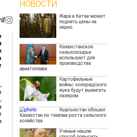
НОВОСТИ
Жара в Китае может
поднять цены на
зерно
е
и
Казахстанское
х
сельхозсырье
используют для
в
производства
т
авиатоплива
Картофельные
,
войны: колорадского
жука будут выжигать
в
лазером
,
а
Кыргызстан обошел
т
Казахстан по темпам роста сельского
хозяйства
и
Ученые нашли
способ повысить