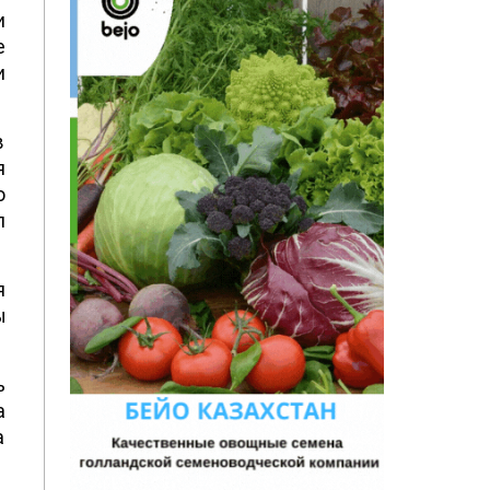
и
е
и
в
я
о
л
я
ы
ь
а
а