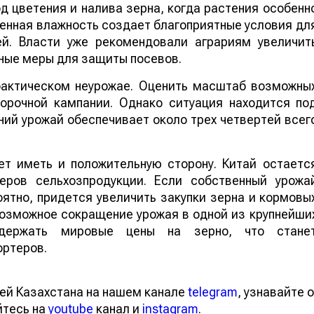
 цветения и налива зерна, когда растения особенн
шенная влажность создает благоприятные условия дл
ей. Власти уже рекомендовали аграриям увеличит
ные меры для защиты посевов.
 фактическом неурожае. Оценить масштаб возможны
борочной кампании. Однако ситуация находится по
ий урожай обеспечивает около трех четвертей всег
т иметь и положительную сторону. Китай остаетс
еров сельхозпродукции. Если собственный урожа
ятно, придется увеличить закупки зерна и кормовы
 возможное сокращение урожая в одной из крупнейши
ддержать мировые цены на зерно, что стане
ортеров.
ей Казахстана на нашем канале
telegram
, узнавайте о
йтесь на
youtube
канал и
instagram
.