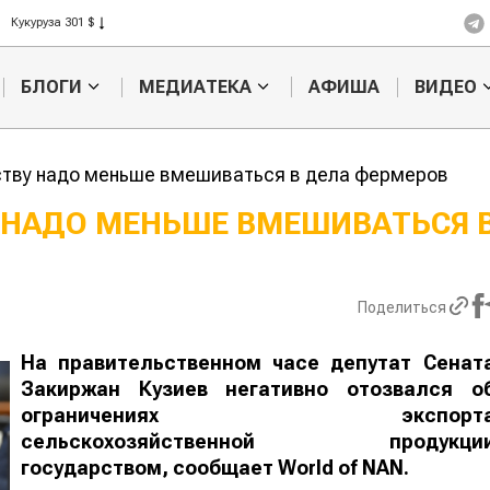
Рис 408 $
Пшеница 423 $
БЛОГИ
МЕДИАТЕКА
АФИША
ВИДЕО
ству надо меньше вмешиваться в дела фермеров
 НАДО МЕНЬШЕ ВМЕШИВАТЬСЯ 
Картофельные
Кыргызстан
войны: колорадского
Казахстан по темпам роста с
жука будут выжигать
хозяйства
Поделиться
лазером
На правительственном часе депутат Сенат
Закиржан Кузиев негативно отозвался о
ограничениях экспорт
сельскохозяйственной продукци
государством, сообщает
World
of
NAN
.