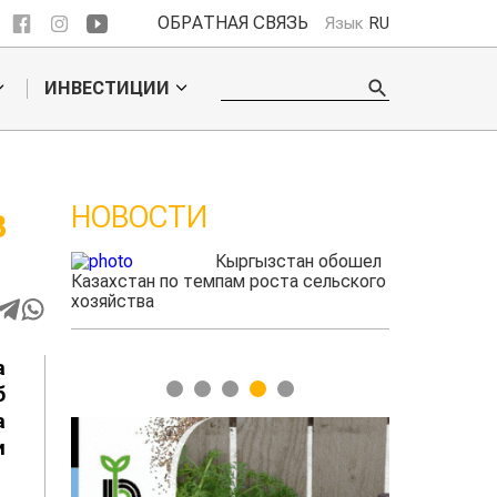
ОБРАТНАЯ СВЯЗЬ
Язык
RU
ИНВЕСТИЦИИ
НОВОСТИ
В
 обошел
Ученые нашли
ельского
способ повысить
продуктивность
мясного скота
а
1
2
3
4
5
б
а
и