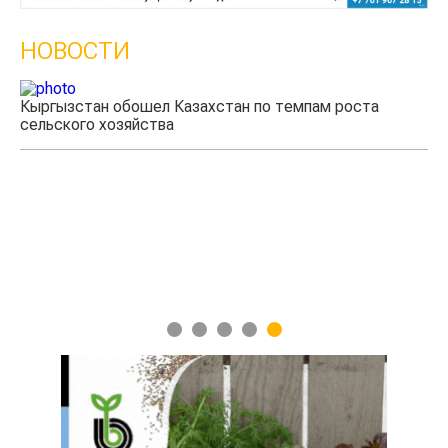
НОВОСТИ
Казахстанские фермеры заработали $35 млн на
экспорте чечевицы
1
2
3
4
5