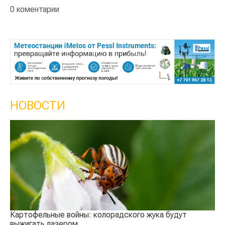
0 коментарии
НОВОСТИ
Кы
се
Картофельные войны: колорадского жука будут
выжигать лазером