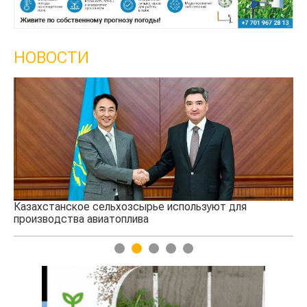
НОВОСТИ
Казахстанское сельхозсырье используют для
Ка
производства авиатоплива
вы
1
2
3
4
5