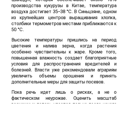
производства кукурузы в Китае, температура
воздуха достигает 35–38 °C. В Синьцзяне, одном
из крупнейших центров выращивания хлопка,
столбики термометров местами приближаются к
50 °C.
Высокие температуры пришлись на период
цветения и налива зерна, когда растения
особенно чувствительны к жаре. Кроме того,
повышенная влажность создает благоприятные
условия для распространения вредителей и
болезней. Власти уже рекомендовали аграриям
увеличить объемы орошения и принять
дополнительные меры для защиты посевов.
Пока речь идет лишь о рисках, а не о
фактическом неурожае. Оценить масштаб
возможных потерь удастся только после начала
уборочной кампании. Однако ситуация находится
под пристальным вниманием, поскольку осенний
урожай обеспечивает около трех четвертей