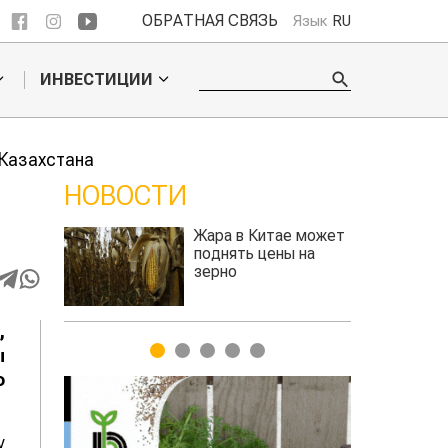
ОБРАТНАЯ СВЯЗЬ
Язык
RU
ИНВЕСТИЦИИ
 Казахстана
НОВОСТИ
тае может
Казахстанское
ены на
сельхозсырье
используют для
производства
авиатоплива
,
1
2
3
4
5
ы
о
у