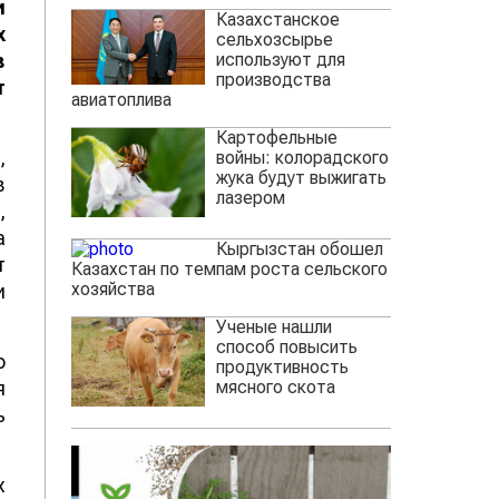
и
Казахстанское
х
сельхозсырье
используют для
в
производства
т
авиатоплива
Картофельные
,
войны: колорадского
жука будут выжигать
в
лазером
,
а
Кыргызстан обошел
т
Казахстан по темпам роста сельского
хозяйства
и
Ученые нашли
способ повысить
о
продуктивность
мясного скота
я
ь
х