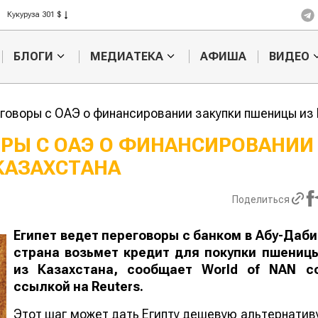
Кукуруза 301 $
Рис 408 $
Пшеница 423 $
БЛОГИ
МЕДИАТЕКА
АФИША
ВИДЕО
еговоры с ОАЭ о финансировании закупки пшеницы из
ОРЫ С ОАЭ О ФИНАНСИРОВАНИИ
КАЗАХСТАНА
Ученые нашли
Жара в Ки
способ повысить
поднять ц
продуктивность
зерно
Поделиться
мясного скота
Египет ведет переговоры с банком в Абу-Даби
страна возьмет кредит для покупки пшениц
из Казахстана, сообщает
World
of
NAN
с
ссылкой на Reuters.
Этот шаг может дать Египту дешевую альтернатив