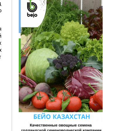
д
о
я
й
х
х
т