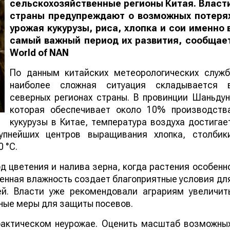
сельскохозяйственные регионы Китая. Власт
страны предупреждают о возможных потеря
урожая кукурузы, риса, хлопка и сои именно 
самый важный период их развития, сообщае
World
of
NAN
По данным китайских метеорологических служб
наиболее сложная ситуация складывается 
северных регионах страны. В провинции Шаньдун
которая обеспечивает около 10% производств
кукурузы в Китае, температура воздуха достигае
упнейших центров выращивания хлопка, столбик
 °C.
 цветения и налива зерна, когда растения особенн
шенная влажность создает благоприятные условия дл
ей. Власти уже рекомендовали аграриям увеличит
ные меры для защиты посевов.
 фактическом неурожае. Оценить масштаб возможны