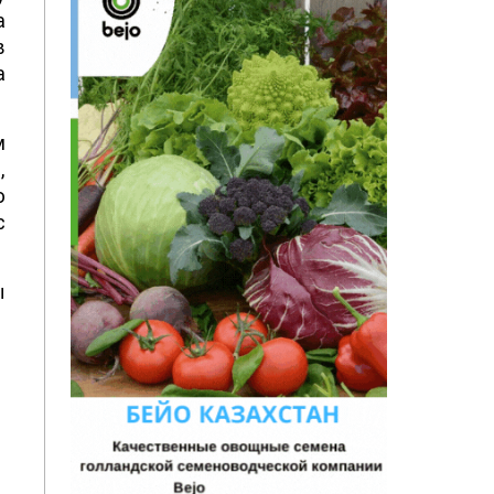
а
в
а
м
,
ю
с
ы