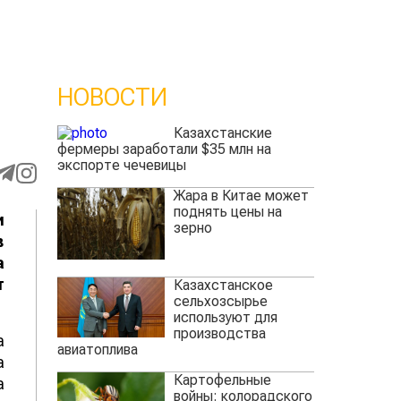
НОВОСТИ
Казахстанские
фермеры заработали $35 млн на
экспорте чечевицы
Жара в Китае может
поднять цены на
и
зерно
в
а
т
Казахстанское
сельхозсырье
используют для
производства
а
авиатоплива
а
Картофельные
а
войны: колорадского