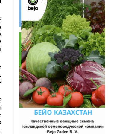
а
й
е
а
в
ы
я
,
х
й
а
и
в
,