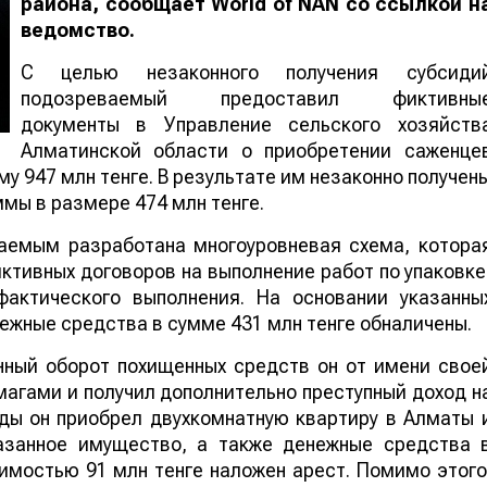
района, сообщает
World
of
NAN
со ссылкой н
ведомство
.
С целью незаконного получения субсиди
подозреваемый предоставил фиктивны
документы в Управление сельского хозяйств
Алматинской области о приобретении саженце
у 947 млн тенге. В результате им незаконно получен
мы в размере 474 млн тенге.
аемым разработана многоуровневая схема, котора
тивных договоров на выполнение работ по упаковке
фактического выполнения. На основании указанны
нежные средства в сумме 431 млн тенге обналичены.
нный оборот похищенных средств он от имени свое
магами и получил дополнительно преступный доход н
оды он приобрел двухкомнатную квартиру в Алматы 
казанное имущество, а также денежные средства 
имостью 91 млн тенге наложен арест. Помимо этого