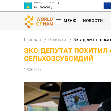
Кукуруза 150000₸
Рис 300000₸
Пшеница 3 класс 125000₸
МЕНЮ
НОВОСТИ
Главная
Новости
Экс-депутат похи
ЭКС-ДЕПУТАТ ПОХИТИЛ 
СЕЛЬХОЗСУБСИДИЙ
анские
Жара в Китае может
млн на
поднять цены на
зерно
17.03.2025
авиатоп