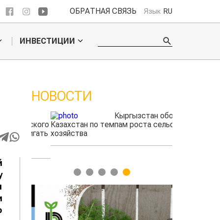
ОБРАТНАЯ СВЯЗЬ
Язык
RU
ИНВЕСТИЦИИ
НОВОСТИ
ые
Кыргызстан обошел
радского
Казахстан по темпам роста сельского
фермеры зар
выжигать
хозяйства
экспорте че
й
1
2
3
4
5
у
и
и
о