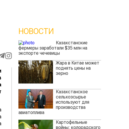
НОВОСТИ
Казахстанские
фермеры заработали $35 млн на
экспорте чечевицы
Жара в Китае может
поднять цены на
и
зерно
в
а
т
Казахстанское
сельхозсырье
используют для
производства
а
авиатоплива
а
Картофельные
а
войны: колорадского