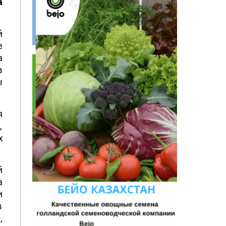
а
й
е
а
в
ы
я
,
х
й
а
и
в
,