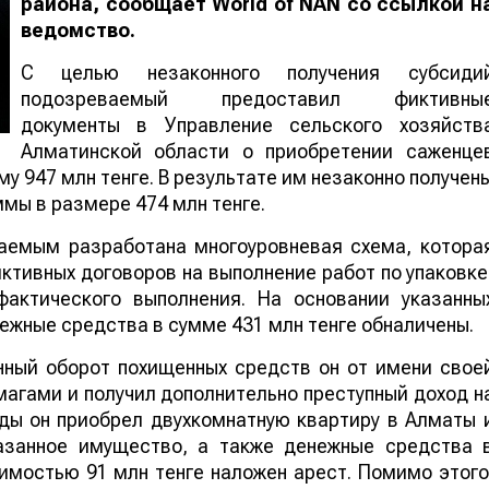
района, сообщает
World
of
NAN
со ссылкой н
ведомство
.
С целью незаконного получения субсиди
подозреваемый предоставил фиктивны
документы в Управление сельского хозяйств
Алматинской области о приобретении саженце
у 947 млн тенге. В результате им незаконно получен
мы в размере 474 млн тенге.
аемым разработана многоуровневая схема, котора
тивных договоров на выполнение работ по упаковке
фактического выполнения. На основании указанны
нежные средства в сумме 431 млн тенге обналичены.
нный оборот похищенных средств он от имени свое
магами и получил дополнительно преступный доход н
оды он приобрел двухкомнатную квартиру в Алматы 
казанное имущество, а также денежные средства 
имостью 91 млн тенге наложен арест. Помимо этого