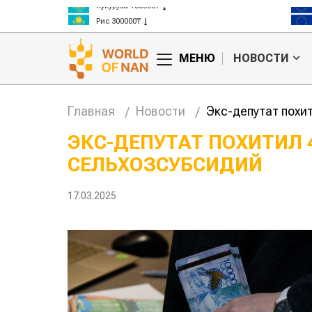
Кукуруза 150000₸
Рис 300000₸
Пшеница 3 класс 125000₸
МЕНЮ
НОВОСТИ
Главная
Новости
Экс-депутат похи
ЭКС-ДЕПУТАТ ПОХИТИЛ 
СЕЛЬХОЗСУБСИДИЙ
анские
Жара в Китае может
млн на
поднять цены на
зерно
17.03.2025
авиатоп