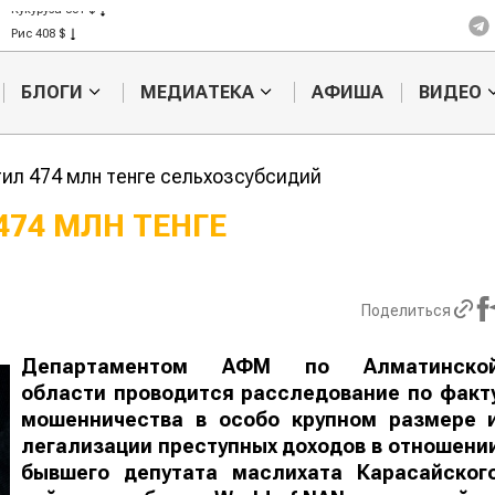
Кукуруза 301 $
Рис 408 $
Пшеница 423 $
БЛОГИ
МЕДИАТЕКА
АФИША
ВИДЕО
тил 474 млн тенге сельхозсубсидий
474 МЛН ТЕНГЕ
Казахстанское
Картофельн
сельхозсырье
войны: коло
используют для
жука будут 
Поделиться
производства
лазером
лива
Департаментом АФМ по Алматинско
области проводится расследование по факт
мошенничества в особо крупном размере 
легализации преступных доходов в отношени
бывшего депутата маслихата Карасайског