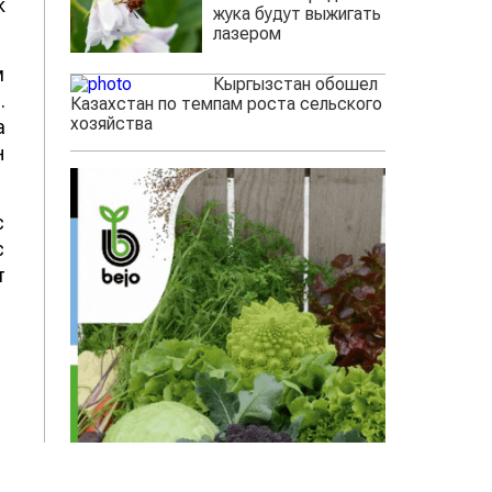
к
жука будут выжигать
лазером
м
Кыргызстан обошел
.
Казахстан по темпам роста сельского
хозяйства
а
н
с
с
т