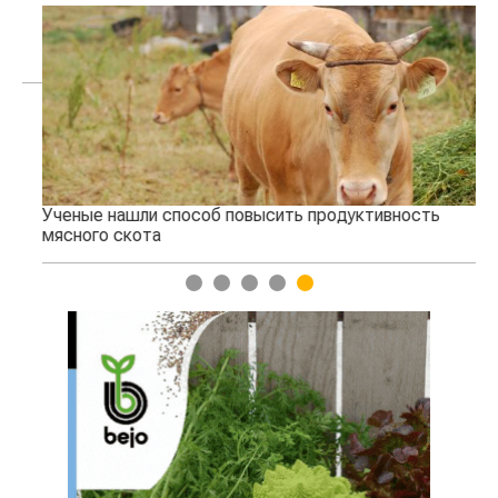
Ученые нашли способ повысить продуктивность
Жа
мясного скота
1
2
3
4
5