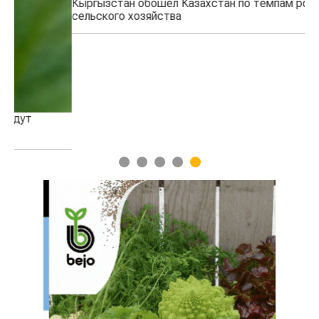
Кыргызстан обошел Казахстан по темпам роста
Ка
сельского хозяйства
эк
1
2
3
4
5