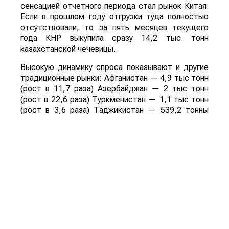
сенсацией отчетного периода стал рынок Китая.
Если в прошлом году отгрузки туда полностью
отсутствовали, то за пять месяцев текущего
года КНР выкупила сразу 14,2 тыс. тонн
казахстанской чечевицы.
Высокую динамику спроса показывают и другие
традиционные рынки: Афганистан — 4,9 тыс тонн
(рост в 11,7 раза) Азербайджан — 2 тыс тонн
(рост в 22,6 раза) Туркменистан — 1,1 тыс тонн
(рост в 3,6 раза) Таджикистан — 539,2 тонны
(рост в 23,4 раза) Польша — 462 тонны (рост в
21 раз).
Смотрите больше интересных агроновостей
Казахстана на нашем канале
telegram
, узнавайте
о важных событиях в
facebook
и подписывайтесь
на
youtube
канал и
instagram
.