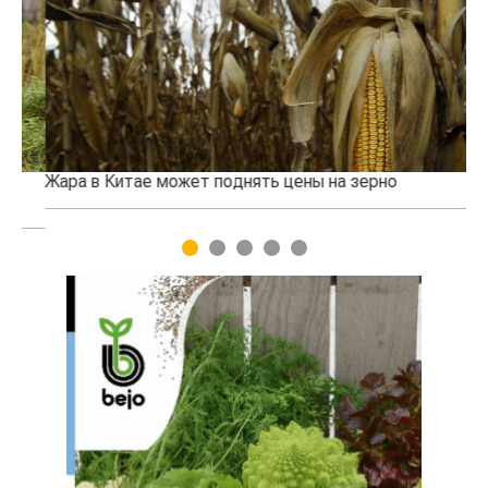
Жара в Китае может поднять цены на зерно
Ка
пр
1
2
3
4
5