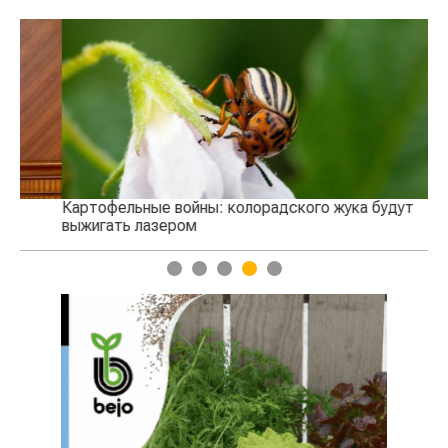
Кы
се
Картофельные войны: колорадского жука будут
выжигать лазером
1
2
3
4
5