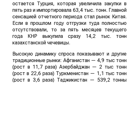
остается Турция, которая увеличила закупки в
пять раз и импортировала 63,4 тыс. тонн. Главной
сенсацией отчетного периода стал рынок Китая.
Если в прошлом году отгрузки туда полностью
отсутствовали, то за пять месяцев текущего
года КНР выкупила сразу 14,2 тыс. тонн
казахстанской чечевицы.
Высокую динамику спроса показывают и другие
традиционные рынки: Афганистан — 4,9 тыс тонн
(рост в 11,7 раза) Азербайджан — 2 тыс тонн
(рост в 22,6 раза) Туркменистан — 1,1 тыс тонн
(рост в 3,6 раза) Таджикистан — 539,2 тонны
(рост в 23,4 раза) Польша — 462 тонны (рост в
21 раз).
Смотрите больше интересных агроновостей
Казахстана на нашем канале
telegram
, узнавайте
о важных событиях в
facebook
и подписывайтесь
на
youtube
канал и
instagram
.