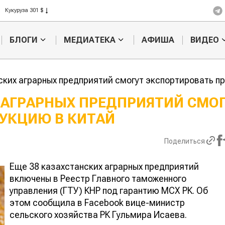
Рис 408 $
Пшеница 423 $
БЛОГИ
МЕДИАТЕКА
АФИША
ВИДЕО
ских аграрных предприятий смогут экспортировать п
 АГРАРНЫХ ПРЕДПРИЯТИЙ СМО
УКЦИЮ В КИТАЙ
Кыргызстан обошел
Ученые нашли
 по темпам роста сельского
способ повыси
продуктивност
Поделиться
мясного скота
Еще 38 казахстанских аграрных предприятий
включены в Реестр Главного таможенного
управления (ГТУ) КНР под гарантию МСХ РК. Об
этом сообщила в Facebook вице-министр
сельского хозяйства РК Гульмира Исаева.