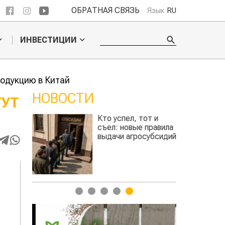
ОБРАТНАЯ СВЯЗЬ
Язык
RU
ИНВЕСТИЦИИ
родукцию в Китай
НОВОСТИ
ГУТ
Кто успел, тот и
ть
съел: новые правила
ь
выдачи агросубсидий
авиатоплива
1
2
3
4
5