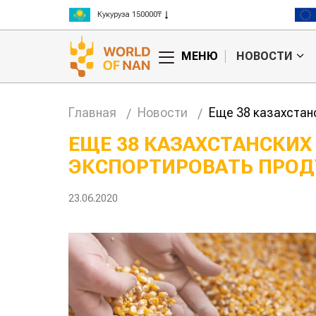
Рис 300000₸
Пшеница 3 класс 125000₸
МЕНЮ
НОВОСТИ
Главная
Новости
Еще 38 казахстан
ЕЩЕ 38 КАЗАХСТАНСКИХ
ЭКСПОРТИРОВАТЬ ПРОД
ское
Картофельные
ырье
войны: колорадского
Казахстан
т для
жука будут выжигать
хозяйства
23.06.2020
тва
лазером