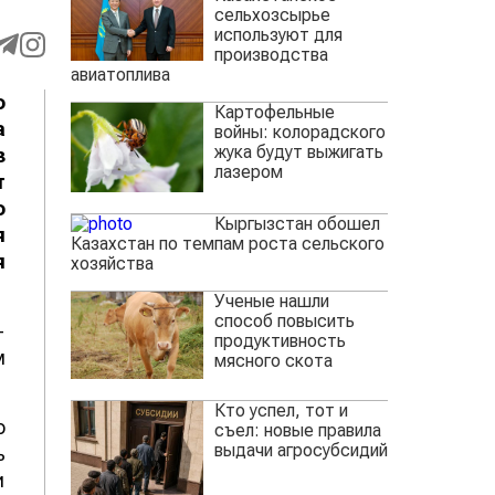
сельхозсырье
используют для
производства
авиатоплива
о
Картофельные
а
войны: колорадского
жука будут выжигать
з
лазером
т
о
Кыргызстан обошел
я
Казахстан по темпам роста сельского
я
хозяйства
Ученые нашли
способ повысить
-
продуктивность
м
мясного скота
Кто успел, тот и
о
съел: новые правила
выдачи агросубсидий
ь
и