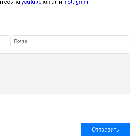
йтесь на
youtube
канал и
instagram
.