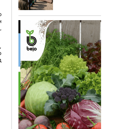
о
н
,
,
ю
д