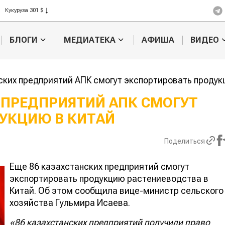
Рис 408 $
Пшеница 423 $
БЛОГИ
МЕДИАТЕКА
АФИША
ВИДЕО
ских предприятий АПК смогут экспортировать продук
 ПРЕДПРИЯТИЙ АПК СМОГУТ
УКЦИЮ В КИТАЙ
Казахстанское
Картофельн
сельхозсырье
войны: колор
используют для
жука будут в
Поделиться
производства
лазером
ива
Еще 86 казахстанских предприятий смогут
экспортировать продукцию растениеводства в
Китай. Об этом сообщила вице-министр сельского
хозяйства Гульмира Исаева.
«86 казахстанских предприятий получили право