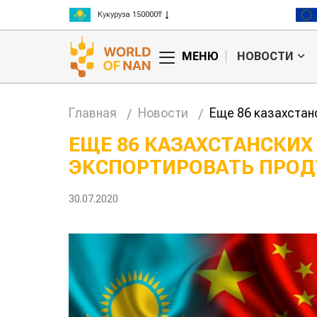
Рис 300000₸
Пшеница 3 класс 125000₸
МЕНЮ
НОВОСТИ
Главная
Новости
Еще 86 казахстан
ЕЩЕ 86 КАЗАХСТАНСКИХ
ЭКСПОРТИРОВАТЬ ПРОД
анские
Жара в Китае может
млн на
поднять цены на
зерно
30.07.2020
авиатопл