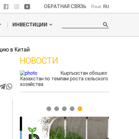
ОБРАТНАЯ СВЯЗЬ
Язык
RU
ИНВЕСТИЦИИ
цию в Китай
НОВОСТИ
ые
Кыргызстан обошел
адского
Казахстан по темпам роста сельского
фермеры зара
ыжигать
хозяйства
экспорте че
1
2
3
4
5