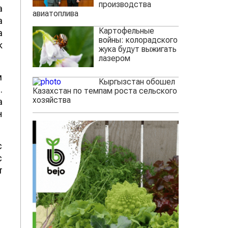
производства
а
авиатоплива
а
Картофельные
а
войны: колорадского
к
жука будут выжигать
лазером
м
Кыргызстан обошел
.
Казахстан по темпам роста сельского
хозяйства
а
н
с
с
т