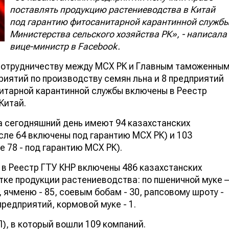
поставлять продукцию растениеводства в Китай
под гарантию фитосанитарной карантинной служб
Министерства сельского хозяйства РК», - написала
вице-министр в Facebook.
 сотрудничеству между МСХ РК и Главным таможенны
риятий по производству семян льна и 8 предприятий
итарной карантинной службы включены в Реестр
Китай.
на сегодняшний день имеют 94 казахстанских
сле 64 включены под гарантию МСХ РК) и 103
е 78 - под гарантию МСХ РК).
 в Реестр ГТУ КНР включены 486 казахстанских
тке продукции растениеводства: по пшеничной муке –
0, ячменю - 85, соевым бобам - 30, рапсовому шроту -
 предприятий, кормовой муке - 1.
), в который вошли 109 компаний.