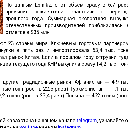
По данным Lsm.kz, этот объем сразу в 6,7 раз
превысил показатели аналогичного период
прошлого года. Суммарная экспортная выручк
отечественных производителей приблизилась 
отметке в $35 млн.
ают 23 страны мира. Ключевым торговым партнеро
купки в пять раз и импортировала 63,4 тыс. тонн
ал рынок Китая. Если в прошлом году отгрузки туд
яцев текущего года КНР выкупила сразу 14,2 тыс. тон
 другие традиционные рынки: Афганистан — 4,9 ты
 тыс тонн (рост в 22,6 раза) Туркменистан — 1,1 ты
,2 тонны (рост в 23,4 раза) Польша — 462 тонны (рос
ей Казахстана на нашем канале
telegram
, узнавайте о
йтесь на
youtube
канал и
instagram
.