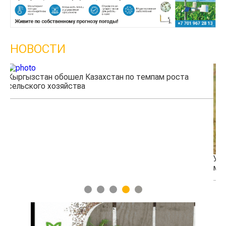
НОВОСТИ
а
Ученые нашли способ повысить продуктивность
мясного скота
1
2
3
4
5