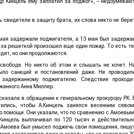
др Кинцель ему заплатил за поджог», – недоумеваю
ть свидетели в защиту брата, их слова никто не бере
 мая задержали поджигателя, а 13 мая был задержа
и за решеткой произошел еще один пожар. То есть те
идят, но они продолжаются.
свободе. Но никто об этом и слышать не хочет. Н
ыло санкций и постановлений даже. Не проводил
у задержанному поджигателю. Следствие проходи
жанного Анна Миллер.
казала в обращении к генеральному прокурору РК. 
ились, чтобы А.Кинцель занялся весенним севом
о помощи. Они указали, что по сравнению с Амоевым
 Кинцель выплачивал по 120 тысяч и действительн
у Амоева был умысел поджечь свои помещения, пишу
моев застраховал данные склады, что не делал все 3