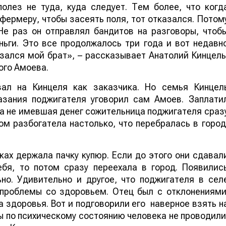
полез не туда, куда следует. Тем более, что когд
фермеру, чтобы засеять поля, тот отказался. Потом
Не раз он отправлял бандитов на разговоры, чтоб
ньги. Это все продолжалось три года и вот недавн
зался мой брат», – рассказывает Анатолий Кинцель
ого Амоева.
зал на Кинцеля как заказчика. Но семья Кинцел
казания поджигателя уговорил сам Амоев. Заплати
да не имевшая денег сожительница поджигателя сраз
м разбогатела настолько, что перебралась в город
ках держала пачку купюр. Если до этого они сдавал
ебя, то потом сразу переехала в город. Появилис
но. Удивительно и другое, что поджигателя в сел
 проблемы со здоровьем. Отец был с отклонениями
а здоровья. Вот и подговорили его наверное взять н
ы по психическому состоянию человека не проводили