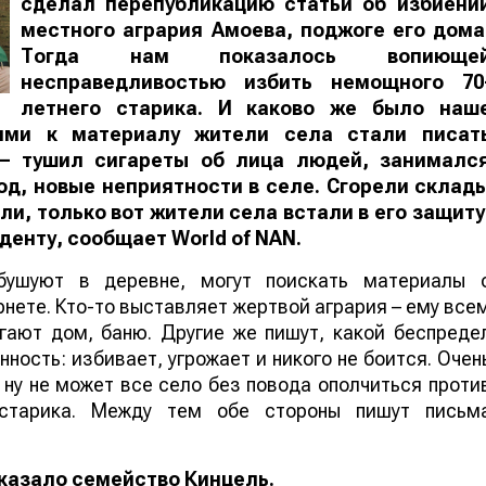
сделал перепубликацию статьи об избиени
местного агрария Амоева, поджоге его дома
Тогда нам показалось вопиюще
несправедливостью избить немощного 70
летнего старика. И каково же было наш
ями к материалу жители села стали писат
– тушил сигареты об лица людей, занималс
год, новые неприятности в селе. Сгорели склад
ли, только вот жители села встали в его защиту
иденту, сообщает
World of NAN
.
бушуют в деревне, могут поискать материалы 
рнете. Кто-то выставляет жертвой агрария – ему все
гают дом, баню. Другие же пишут, какой беспреде
ность: избивает, угрожает и никого не боится. Очен
– ну не может все село без повода ополчиться проти
 старика. Между тем обе стороны пишут письм
сказало семейство Кинцель.