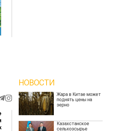
НОВОСТИ
Жара в Китае может
поднять цены на
зерно
е
и
Казахстанское
х
сельхозсырье