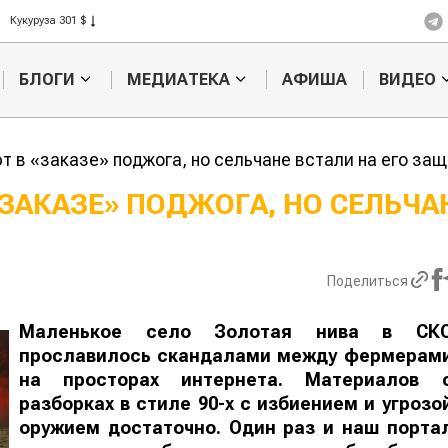
Кукуруза 301 $
Рис 408 $
Пшеница 423 $
БЛОГИ
МЕДИАТЕКА
АФИША
ВИДЕО
 в «заказе» поджога, но сельчане встали на его защ
ЗАКАЗЕ» ПОДЖОГА, НО СЕЛЬЧА
Казахстанское
Картофельн
сельхозсырье
войны: коло
используют для
жука будут 
Поделиться
производства
лазером
лива
Маленькое село Золотая нива в СК
прославилось скандалами между фермерам
на просторах интернета. Материалов 
разборках в стиле 90-х с избиением и угрозо
оружием достаточно. Один раз и наш порта