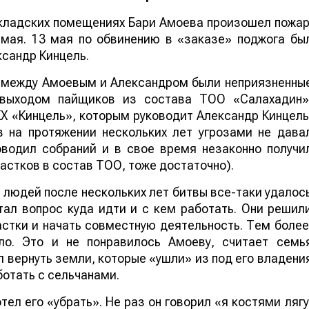
 складских помещениях Бари Амоева произошел пожар
 мая. 13 мая по обвинению в «заказе» поджога бы
сандр Кинцель.
о между Амоевым и Александром были неприязненны
 выходом пайщиков из состава ТОО «Салахадин»
Х «Кинцель», которым руководит Александр Кинцель
в на протяжении нескольких лет угрозами не дава
водил собраний и в свое время незаконно получи
астков в состав ТОО, тоже достаточно).
и людей после нескольких лет битвы все-таки удалос
ал вопрос куда идти и с кем работать. Они решил
астки и начать совместную деятельность. Тем более
ло. Это и не понравилось Амоеву, считает семь
ел вернуть земли, которые «ушли» из под его владени
ботать с сельчанами.
тел его «убрать». Не раз он говорил «я костями лягу