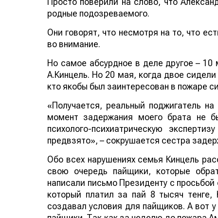
Просто поверили на слово, что Алексан
родные подозреваемого.
Они говорят, что несмотря на то, что ес
во внимание.
Но самое абсурдное в деле другое – 10
А.Кинцель. Но 20 мая, когда двое сидел
кто якобы был заинтересован в пожаре с
«Получается, реальный поджигатель на 
момент задержания моего брата не б
психолого-психиатрическую экспертиз
предвзято», – сокрушается сестра задер
Обо всех нарушениях семья Кинцель расс
свою очередь пайщики, которые обрат
написали письмо Президенту с просьбой 
который платил за пай 8 тысяч тенге,
создавал условия для пайщиков. А вот 
пайщики. Так как за неделю до пожара А