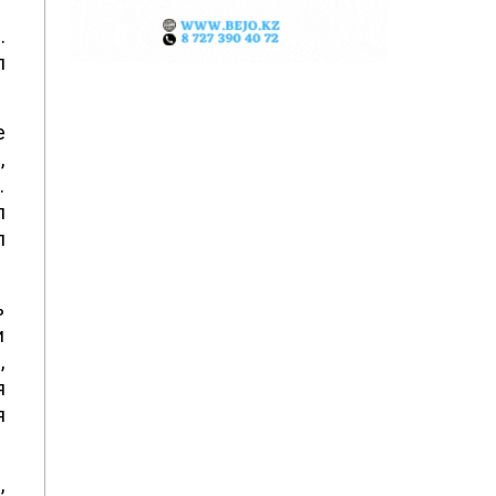
.
л
е
,
.
л
л
ь
и
,
я
я
,