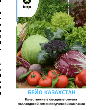
и
.
й
-
е
ь
я
ы
,
о
м
л
ь
в
а