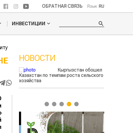
ОБРАТНАЯ СВЯЗЬ
Язык
RU
ИНВЕСТИЦИИ
иту
НОВОСТИ
НЕ
ые
Кыргызстан обошел
радского
Казахстан по темпам роста сельского
выжигать
хозяйства
О
1
2
3
4
5
и
о
й
л