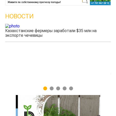
НОВОСТИ
Казахстанские фермеры заработали $35 млн на
экспорте чечевицы
Жа
1
2
3
4
5