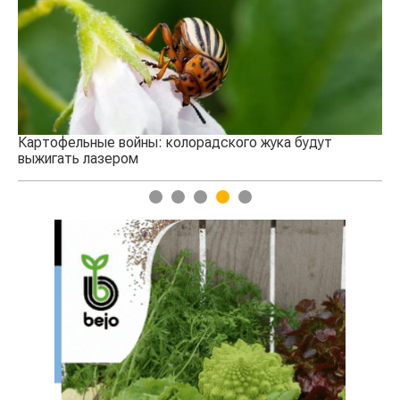
се
Картофельные войны: колорадского жука будут
выжигать лазером
1
2
3
4
5