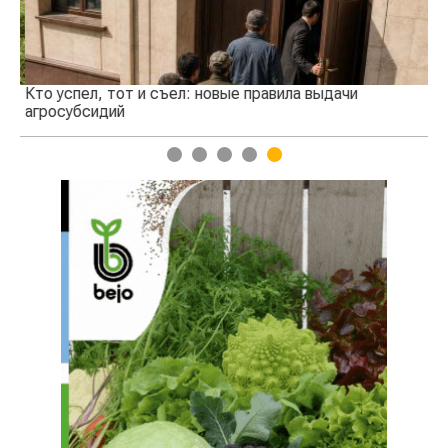
Кто успел, тот и съел: новые правила выдачи
Ка
агросубсидий
пр
1
2
3
4
5