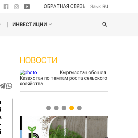
ОБРАТНАЯ СВЯЗЬ
Язык
RU
ИНВЕСТИЦИИ
НОВОСТИ
 обошел
Ученые нашли
ельского
способ повысить
продуктивность
мясного скота
л
1
2
3
4
5
й
х
-
й