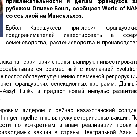
привлекательности и делам французов з
рубежом Оливье Бешт, сообщает
World
of
NA
со ссылкой на Минсельхоз.
Ербол Карашукеев пригласил французски
предпринимателей инвестировать в сфер
семеноводства, растениеводства и производств
олока на территории страны планируют инвестироват
прорабатывается совместный с компанией Evolutio
Он поспособствует улучшению племенной репродукци
 счет французских селекционных программ. Данны
«Assyl Tulik» и придаст новый импульс развити
.
ировым лидером и сейчас казахстанский холдин
ringer Ingelheim по выпуску ветеринарных вакцин. П
ности по конкретным этапам реализации проекта
изводимых вакцин в страны Центральной Азии 