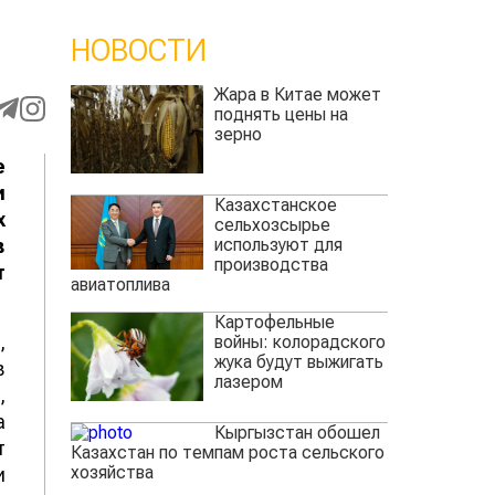
НОВОСТИ
Жара в Китае может
поднять цены на
зерно
е
и
Казахстанское
х
сельхозсырье
используют для
в
производства
т
авиатоплива
Картофельные
,
войны: колорадского
жука будут выжигать
в
лазером
,
а
Кыргызстан обошел
т
Казахстан по темпам роста сельского
хозяйства
и