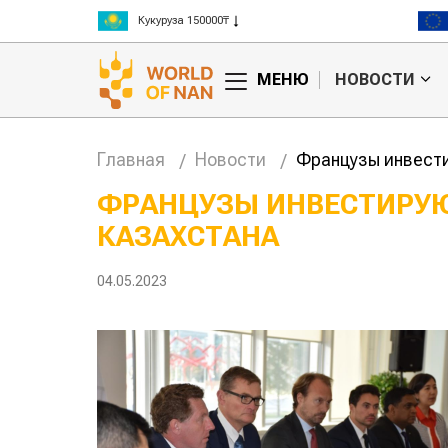
Рис 300000₸
Пшеница 3 класс 125000₸
МЕНЮ
НОВОСТИ
Главная
Новости
Французы инвести
ФРАНЦУЗЫ ИНВЕСТИРУЮ
КАЗАХСТАНА
Китае может
Казахстанское
 цены на
сельхозсырье
используют для
04.05.2023
производства
авиатоплива