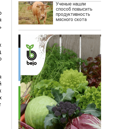
Ученые нашли
способ повысить
о
продуктивность
мясного скота
я
ь
х
д
о
я
й
х
х
т