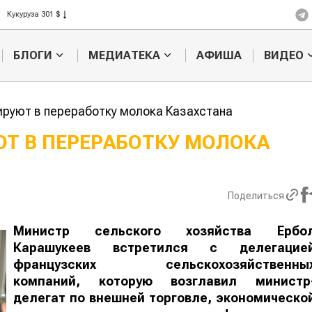
Рис 408 $
Пшеница 423 $
БЛОГИ
МЕДИАТЕКА
АФИША
ВИДЕО
руют в переработку молока Казахстана
Т В ПЕРЕРАБОТКУ МОЛОКА
Картофельные
Кыргызстан
войны: колорадского
Казахстан по темпам роста с
жука будут выжигать
хозяйства
Поделиться
лазером
Министр сельского хозяйства Ербо
Карашукеев встретился с делегацие
французских сельскохозяйственны
компаний, которую возглавил министр
делегат по внешней торговле, экономическо