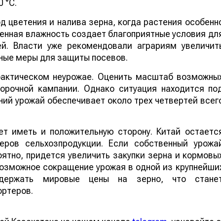
 °C.
 цветения и налива зерна, когда растения особенн
шенная влажность создает благоприятные условия дл
ей. Власти уже рекомендовали аграриям увеличит
ные меры для защиты посевов.
 фактическом неурожае. Оценить масштаб возможны
борочной кампании. Однако ситуация находится по
ий урожай обеспечивает около трех четвертей всег
т иметь и положительную сторону. Китай остаетс
еров сельхозпродукции. Если собственный урожа
ятно, придется увеличить закупки зерна и кормовы
 возможное сокращение урожая в одной из крупнейши
ддержать мировые цены на зерно, что стане
ортеров.