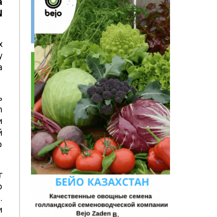
а
N
х
у
а
ь
n
и
й
ю
г
о
.
и