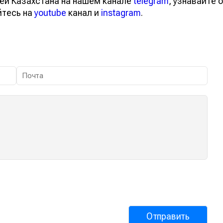
ей Казахстана на нашем канале
telegram
, узнавайте о
йтесь на
youtube
канал и
instagram
.