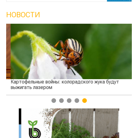
НОВОСТИ
Картофельные войны: колорадского жука будут
В 
выжигать лазером
1
2
3
4
5